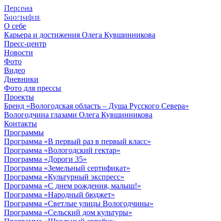
Персона
© 2012 - 2023,
Биография
КУВШИННИКОВ О.А.
О себе
Карьера и достижения Олега Кувшинникова
Пресс-центр
Новости
Фото
Видео
Дневники
Фото для прессы
Проекты
Бренд «Вологодская область – Душа Русского Севера»
Вологодчина глазами Олега Кувшинникова
Контакты
Программы
Программа «В первый раз в первый класс»
Программа «Вологодский гектар»
Программа «Дороги 35»
Программа «Земельный сертификат»
Программа «Культурный экспресс»
Программа «С днем рождения, малыш!»
Программа «Народный бюджет»
Программа «Светлые улицы Вологодчины»
Программа «Сельский дом культуры»