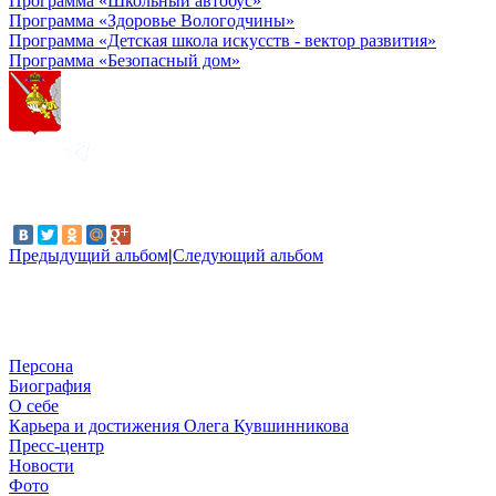
Программа «Школьный автобус»
Программа «Здоровье Вологодчины»
Программа «Детская школа искусств - вектор развития»
Программа «Безопасный дом»
Предыдущий альбом
|
Следующий альбом
Персона
Биография
О себе
Карьера и достижения Олега Кувшинникова
Пресс-центр
Новости
Фото