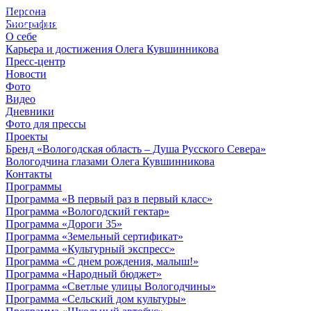
Персона
© 2012 - 2023,
Биография
КУВШИННИКОВ О.А.
О себе
Карьера и достижения Олега Кувшинникова
Пресс-центр
Новости
Фото
Видео
Дневники
Фото для прессы
Проекты
Бренд «Вологодская область – Душа Русского Севера»
Вологодчина глазами Олега Кувшинникова
Контакты
Программы
Программа «В первый раз в первый класс»
Программа «Вологодский гектар»
Программа «Дороги 35»
Программа «Земельный сертификат»
Программа «Культурный экспресс»
Программа «С днем рождения, малыш!»
Программа «Народный бюджет»
Программа «Светлые улицы Вологодчины»
Программа «Сельский дом культуры»