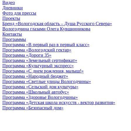
Видео
Дневники
Фото для прессы
Проекты
Бренд «Вологодская область – Душа Русского Севера»
Вологодчина глазами Олега Кувшинникова
Контакты
Программы
Программа «В первый раз в первый класс»
Программа «Вологодский гектар»
Программа «Дороги 35»
Программа «Земельный сертификат»
Программа «Культурный экспресс»
Программа «С днем рождения, малыш!»
Программа «Народный бюджет»
Программа «Светлые улицы Вологодчины»
Программа «Сельский дом культуры»
Программа «Школьный автобус»
Программа «Здоровье Вологодчины»
Программа «Детская школа искусств - вектор развития»
Программа «Безопасный дом»