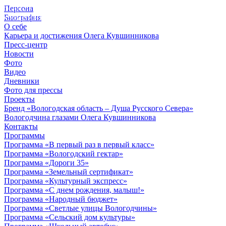
Персона
© 2012 - 2023,
Биография
КУВШИННИКОВ О.А.
О себе
Карьера и достижения Олега Кувшинникова
Пресс-центр
Новости
Фото
Видео
Дневники
Фото для прессы
Проекты
Бренд «Вологодская область – Душа Русского Севера»
Вологодчина глазами Олега Кувшинникова
Контакты
Программы
Программа «В первый раз в первый класс»
Программа «Вологодский гектар»
Программа «Дороги 35»
Программа «Земельный сертификат»
Программа «Культурный экспресс»
Программа «С днем рождения, малыш!»
Программа «Народный бюджет»
Программа «Светлые улицы Вологодчины»
Программа «Сельский дом культуры»