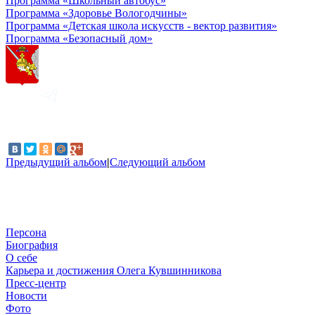
Программа «Школьный автобус»
Программа «Здоровье Вологодчины»
Программа «Детская школа искусств - вектор развития»
Программа «Безопасный дом»
Предыдущий альбом
|
Следующий альбом
Персона
Биография
О себе
Карьера и достижения Олега Кувшинникова
Пресс-центр
Новости
Фото