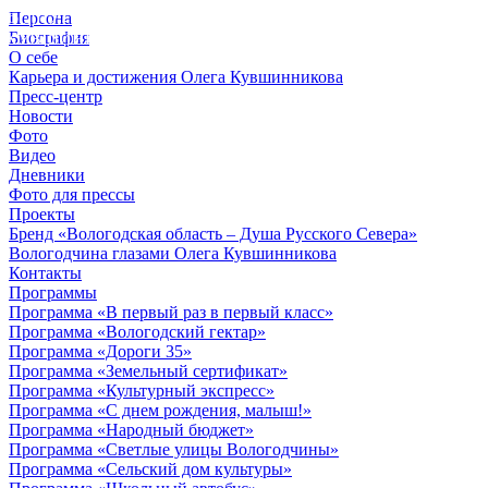
Персона
© 2012 - 2023,
Биография
КУВШИННИКОВ О.А.
О себе
Карьера и достижения Олега Кувшинникова
Пресс-центр
Новости
Фото
Видео
Дневники
Фото для прессы
Проекты
Бренд «Вологодская область – Душа Русского Севера»
Вологодчина глазами Олега Кувшинникова
Контакты
Программы
Программа «В первый раз в первый класс»
Программа «Вологодский гектар»
Программа «Дороги 35»
Программа «Земельный сертификат»
Программа «Культурный экспресс»
Программа «С днем рождения, малыш!»
Программа «Народный бюджет»
Программа «Светлые улицы Вологодчины»
Программа «Сельский дом культуры»