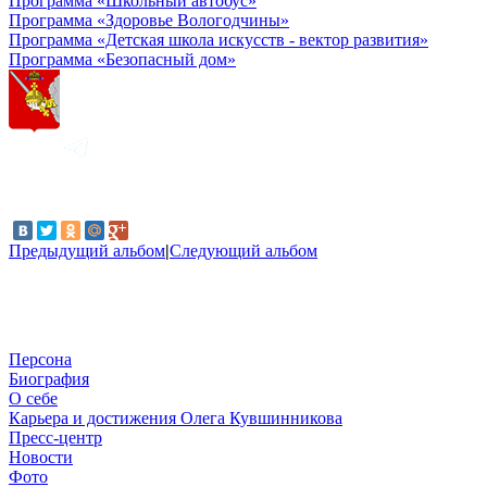
Программа «Школьный автобус»
Программа «Здоровье Вологодчины»
Программа «Детская школа искусств - вектор развития»
Программа «Безопасный дом»
Предыдущий альбом
|
Следующий альбом
Персона
Биография
О себе
Карьера и достижения Олега Кувшинникова
Пресс-центр
Новости
Фото