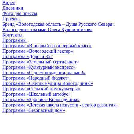
Видео
Дневники
Фото для прессы
Проекты
Бренд «Вологодская область – Душа Русского Севера»
Вологодчина глазами Олега Кувшинникова
Контакты
Программы
Программа «В первый раз в первый класс»
Программа «Вологодский гектар»
Программа «Дороги 35»
Программа «Земельный сертификат»
Программа «Культурный экспресс»
Программа «С днем рождения, малыш!»
Программа «Народный бюджет»
Программа «Светлые улицы Вологодчины»
Программа «Сельский дом культуры»
Программа «Школьный автобус»
Программа «Здоровье Вологодчины»
Программа «Детская школа искусств - вектор развития»
Программа «Безопасный дом»