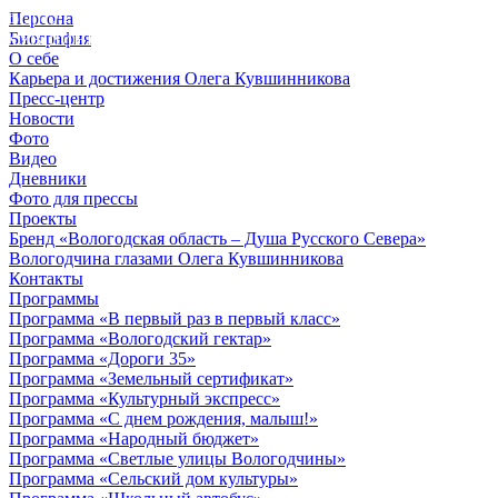
Персона
© 2012 - 2023,
Биография
КУВШИННИКОВ О.А.
О себе
Карьера и достижения Олега Кувшинникова
Пресс-центр
Новости
Фото
Видео
Дневники
Фото для прессы
Проекты
Бренд «Вологодская область – Душа Русского Севера»
Вологодчина глазами Олега Кувшинникова
Контакты
Программы
Программа «В первый раз в первый класс»
Программа «Вологодский гектар»
Программа «Дороги 35»
Программа «Земельный сертификат»
Программа «Культурный экспресс»
Программа «С днем рождения, малыш!»
Программа «Народный бюджет»
Программа «Светлые улицы Вологодчины»
Программа «Сельский дом культуры»