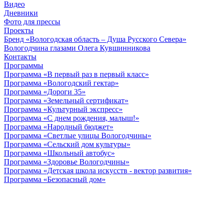
Видео
Дневники
Фото для прессы
Проекты
Бренд «Вологодская область – Душа Русского Севера»
Вологодчина глазами Олега Кувшинникова
Контакты
Программы
Программа «В первый раз в первый класс»
Программа «Вологодский гектар»
Программа «Дороги 35»
Программа «Земельный сертификат»
Программа «Культурный экспресс»
Программа «С днем рождения, малыш!»
Программа «Народный бюджет»
Программа «Светлые улицы Вологодчины»
Программа «Сельский дом культуры»
Программа «Школьный автобус»
Программа «Здоровье Вологодчины»
Программа «Детская школа искусств - вектор развития»
Программа «Безопасный дом»