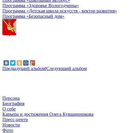
Программа «Школьный автобус»
Программа «Здоровье Вологодчины»
Программа «Детская школа искусств - вектор развития»
Программа «Безопасный дом»
Предыдущий альбом
|
Следующий альбом
Персона
Биография
О себе
Карьера и достижения Олега Кувшинникова
Пресс-центр
Новости
Фото