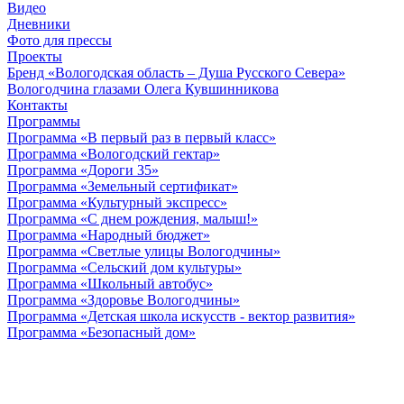
Видео
Дневники
Фото для прессы
Проекты
Бренд «Вологодская область – Душа Русского Севера»
Вологодчина глазами Олега Кувшинникова
Контакты
Программы
Программа «В первый раз в первый класс»
Программа «Вологодский гектар»
Программа «Дороги 35»
Программа «Земельный сертификат»
Программа «Культурный экспресс»
Программа «С днем рождения, малыш!»
Программа «Народный бюджет»
Программа «Светлые улицы Вологодчины»
Программа «Сельский дом культуры»
Программа «Школьный автобус»
Программа «Здоровье Вологодчины»
Программа «Детская школа искусств - вектор развития»
Программа «Безопасный дом»