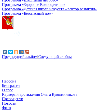
Программа «Школьный автобус»
Программа «Здоровье Вологодчины»
Программа «Детская школа искусств - вектор развития»
Программа «Безопасный дом»
Предыдущий альбом
|
Следующий альбом
Персона
Биография
О себе
Карьера и достижения Олега Кувшинникова
Пресс-центр
Новости
Фото