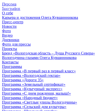
Персона
© 2012 - 2023,
Биография
КУВШИННИКОВ О.А.
О себе
Карьера и достижения Олега Кувшинникова
Пресс-центр
Новости
Фото
Видео
Дневники
Фото для прессы
Проекты
Бренд «Вологодская область – Душа Русского Севера»
Вологодчина глазами Олега Кувшинникова
Контакты
Программы
Программа «В первый раз в первый класс»
Программа «Вологодский гектар»
Программа «Дороги 35»
Программа «Земельный сертификат»
Программа «Культурный экспресс»
Программа «С днем рождения, малыш!»
Программа «Народный бюджет»
Программа «Светлые улицы Вологодчины»
Программа «Сельский дом культуры»