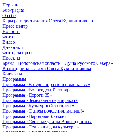
Персона
© 2012 - 2023,
Биография
КУВШИННИКОВ О.А.
О себе
Карьера и достижения Олега Кувшинникова
Пресс-центр
Новости
Фото
Видео
Дневники
Фото для прессы
Проекты
Бренд «Вологодская область – Душа Русского Севера»
Вологодчина глазами Олега Кувшинникова
Контакты
Программы
Программа «В первый раз в первый класс»
Программа «Вологодский гектар»
Программа «Дороги 35»
Программа «Земельный сертификат»
Программа «Культурный экспресс»
Программа «С днем рождения, малыш!»
Программа «Народный бюджет»
Программа «Светлые улицы Вологодчины»
Программа «Сельский дом культуры»