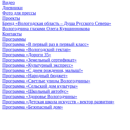
Видео
Дневники
Фото для прессы
Проекты
Бренд «Вологодская область – Душа Русского Севера»
Вологодчина глазами Олега Кувшинникова
Контакты
Программы
Программа «В первый раз в первый класс»
Программа «Вологодский гектар»
Программа «Дороги 35»
Программа «Земельный сертификат»
Программа «Культурный экспресс»
Программа «С днем рождения, малыш!»
Программа «Народный бюджет»
Программа «Светлые улицы Вологодчины»
Программа «Сельский дом культуры»
Программа «Школьный автобус»
Программа «Здоровье Вологодчины»
Программа «Детская школа искусств - вектор развития»
Программа «Безопасный дом»