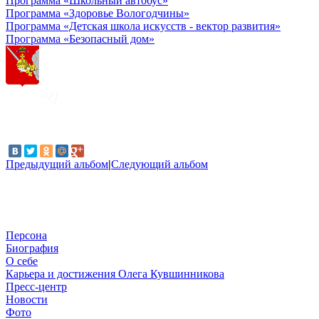
Программа «Школьный автобус»
Программа «Здоровье Вологодчины»
Программа «Детская школа искусств - вектор развития»
Программа «Безопасный дом»
Предыдущий альбом
|
Следующий альбом
Персона
Биография
О себе
Карьера и достижения Олега Кувшинникова
Пресс-центр
Новости
Фото