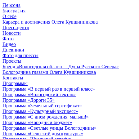
Персона
© 2012 - 2023,
Биография
КУВШИННИКОВ О.А.
О себе
Карьера и достижения Олега Кувшинникова
Пресс-центр
Новости
Фото
Видео
Дневники
Фото для прессы
Проекты
Бренд «Вологодская область – Душа Русского Севера»
Вологодчина глазами Олега Кувшинникова
Контакты
Программы
Программа «В первый раз в первый класс»
Программа «Вологодский гектар»
Программа «Дороги 35»
Программа «Земельный сертификат»
Программа «Культурный экспресс»
Программа «С днем рождения, малыш!»
Программа «Народный бюджет»
Программа «Светлые улицы Вологодчины»
Программа «Сельский дом культуры»