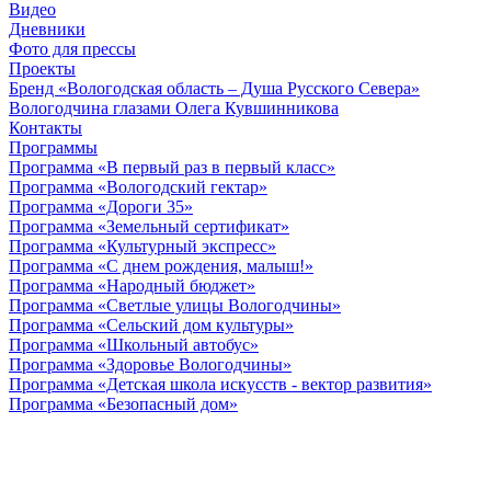
Видео
Дневники
Фото для прессы
Проекты
Бренд «Вологодская область – Душа Русского Севера»
Вологодчина глазами Олега Кувшинникова
Контакты
Программы
Программа «В первый раз в первый класс»
Программа «Вологодский гектар»
Программа «Дороги 35»
Программа «Земельный сертификат»
Программа «Культурный экспресс»
Программа «С днем рождения, малыш!»
Программа «Народный бюджет»
Программа «Светлые улицы Вологодчины»
Программа «Сельский дом культуры»
Программа «Школьный автобус»
Программа «Здоровье Вологодчины»
Программа «Детская школа искусств - вектор развития»
Программа «Безопасный дом»