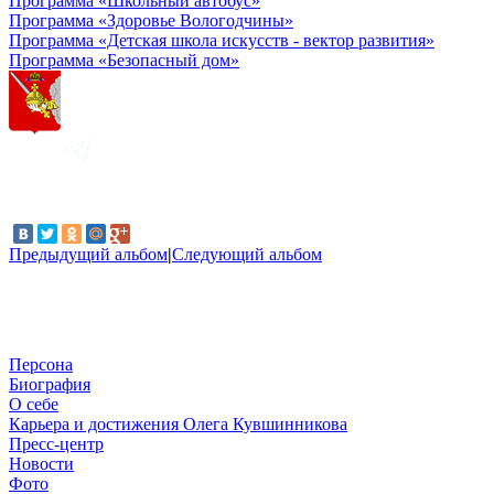
Программа «Школьный автобус»
Программа «Здоровье Вологодчины»
Программа «Детская школа искусств - вектор развития»
Программа «Безопасный дом»
Предыдущий альбом
|
Следующий альбом
Персона
Биография
О себе
Карьера и достижения Олега Кувшинникова
Пресс-центр
Новости
Фото