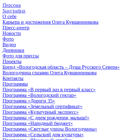
Персона
© 2012 - 2023,
Биография
КУВШИННИКОВ О.А.
О себе
Карьера и достижения Олега Кувшинникова
Пресс-центр
Новости
Фото
Видео
Дневники
Фото для прессы
Проекты
Бренд «Вологодская область – Душа Русского Севера»
Вологодчина глазами Олега Кувшинникова
Контакты
Программы
Программа «В первый раз в первый класс»
Программа «Вологодский гектар»
Программа «Дороги 35»
Программа «Земельный сертификат»
Программа «Культурный экспресс»
Программа «С днем рождения, малыш!»
Программа «Народный бюджет»
Программа «Светлые улицы Вологодчины»
Программа «Сельский дом культуры»