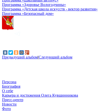
Программа «Школьный автобус»
Программа «Здоровье Вологодчины»
Программа «Детская школа искусств - вектор развития»
Программа «Безопасный дом»
Предыдущий альбом
|
Следующий альбом
Персона
Биография
О себе
Карьера и достижения Олега Кувшинникова
Пресс-центр
Новости
Фото