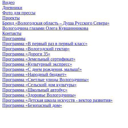
Видео
Дневники
Фото для прессы
Проекты
Бренд «Вологодская область – Душа Русского Севера»
Вологодчина глазами Олега Кувшинникова
Контакты
Программы
Программа «В первый раз в первый класс»
Программа «Вологодский гектар»
Программа «Дороги 35»
Программа «Земельный сертификат»
Программа «Культурный экспресс»
Программа «С днем рождения, малыш!»
Программа «Народный бюджет»
Программа «Светлые улицы Вологодчины»
Программа «Сельский дом культуры»
Программа «Школьный автобус»
Программа «Здоровье Вологодчины»
Программа «Детская школа искусств - вектор развития»
Программа «Безопасный дом»