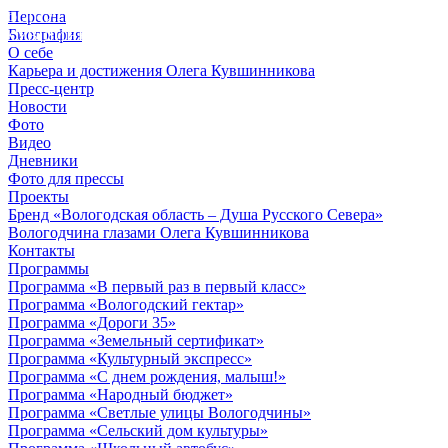
Персона
© 2012 - 2023,
Биография
КУВШИННИКОВ О.А.
О себе
Карьера и достижения Олега Кувшинникова
Пресс-центр
Новости
Фото
Видео
Дневники
Фото для прессы
Проекты
Бренд «Вологодская область – Душа Русского Севера»
Вологодчина глазами Олега Кувшинникова
Контакты
Программы
Программа «В первый раз в первый класс»
Программа «Вологодский гектар»
Программа «Дороги 35»
Программа «Земельный сертификат»
Программа «Культурный экспресс»
Программа «С днем рождения, малыш!»
Программа «Народный бюджет»
Программа «Светлые улицы Вологодчины»
Программа «Сельский дом культуры»