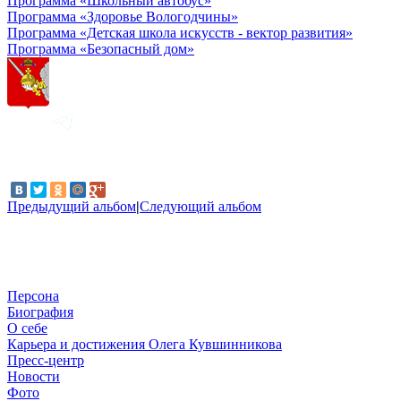
Программа «Школьный автобус»
Программа «Здоровье Вологодчины»
Программа «Детская школа искусств - вектор развития»
Программа «Безопасный дом»
Предыдущий альбом
|
Следующий альбом
Персона
Биография
О себе
Карьера и достижения Олега Кувшинникова
Пресс-центр
Новости
Фото