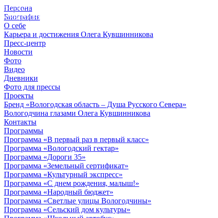
Персона
© 2012 - 2023,
Биография
КУВШИННИКОВ О.А.
О себе
Карьера и достижения Олега Кувшинникова
Пресс-центр
Новости
Фото
Видео
Дневники
Фото для прессы
Проекты
Бренд «Вологодская область – Душа Русского Севера»
Вологодчина глазами Олега Кувшинникова
Контакты
Программы
Программа «В первый раз в первый класс»
Программа «Вологодский гектар»
Программа «Дороги 35»
Программа «Земельный сертификат»
Программа «Культурный экспресс»
Программа «С днем рождения, малыш!»
Программа «Народный бюджет»
Программа «Светлые улицы Вологодчины»
Программа «Сельский дом культуры»