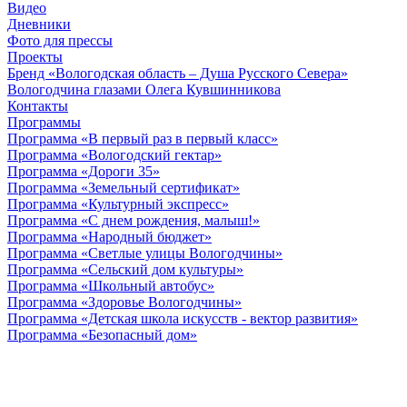
Видео
Дневники
Фото для прессы
Проекты
Бренд «Вологодская область – Душа Русского Севера»
Вологодчина глазами Олега Кувшинникова
Контакты
Программы
Программа «В первый раз в первый класс»
Программа «Вологодский гектар»
Программа «Дороги 35»
Программа «Земельный сертификат»
Программа «Культурный экспресс»
Программа «С днем рождения, малыш!»
Программа «Народный бюджет»
Программа «Светлые улицы Вологодчины»
Программа «Сельский дом культуры»
Программа «Школьный автобус»
Программа «Здоровье Вологодчины»
Программа «Детская школа искусств - вектор развития»
Программа «Безопасный дом»