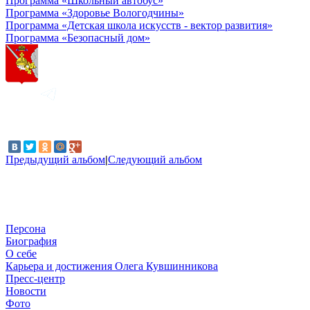
Программа «Школьный автобус»
Программа «Здоровье Вологодчины»
Программа «Детская школа искусств - вектор развития»
Программа «Безопасный дом»
Предыдущий альбом
|
Следующий альбом
Персона
Биография
О себе
Карьера и достижения Олега Кувшинникова
Пресс-центр
Новости
Фото