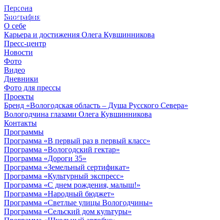
Персона
© 2012 - 2023,
Биография
КУВШИННИКОВ О.А.
О себе
Карьера и достижения Олега Кувшинникова
Пресс-центр
Новости
Фото
Видео
Дневники
Фото для прессы
Проекты
Бренд «Вологодская область – Душа Русского Севера»
Вологодчина глазами Олега Кувшинникова
Контакты
Программы
Программа «В первый раз в первый класс»
Программа «Вологодский гектар»
Программа «Дороги 35»
Программа «Земельный сертификат»
Программа «Культурный экспресс»
Программа «С днем рождения, малыш!»
Программа «Народный бюджет»
Программа «Светлые улицы Вологодчины»
Программа «Сельский дом культуры»