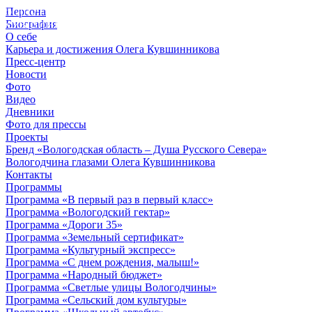
Персона
© 2012 - 2023,
Биография
КУВШИННИКОВ О.А.
О себе
Карьера и достижения Олега Кувшинникова
Пресс-центр
Новости
Фото
Видео
Дневники
Фото для прессы
Проекты
Бренд «Вологодская область – Душа Русского Севера»
Вологодчина глазами Олега Кувшинникова
Контакты
Программы
Программа «В первый раз в первый класс»
Программа «Вологодский гектар»
Программа «Дороги 35»
Программа «Земельный сертификат»
Программа «Культурный экспресс»
Программа «С днем рождения, малыш!»
Программа «Народный бюджет»
Программа «Светлые улицы Вологодчины»
Программа «Сельский дом культуры»