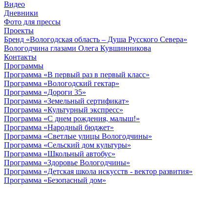
Видео
Дневники
Фото для прессы
Проекты
Бренд «Вологодская область – Душа Русского Севера»
Вологодчина глазами Олега Кувшинникова
Контакты
Программы
Программа «В первый раз в первый класс»
Программа «Вологодский гектар»
Программа «Дороги 35»
Программа «Земельный сертификат»
Программа «Культурный экспресс»
Программа «С днем рождения, малыш!»
Программа «Народный бюджет»
Программа «Светлые улицы Вологодчины»
Программа «Сельский дом культуры»
Программа «Школьный автобус»
Программа «Здоровье Вологодчины»
Программа «Детская школа искусств - вектор развития»
Программа «Безопасный дом»