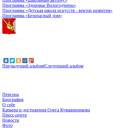
Программа «Школьный автобус»
Программа «Здоровье Вологодчины»
Программа «Детская школа искусств - вектор развития»
Программа «Безопасный дом»
Предыдущий альбом
|
Следующий альбом
Персона
Биография
О себе
Карьера и достижения Олега Кувшинникова
Пресс-центр
Новости
Фото