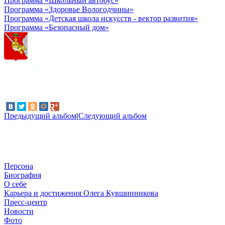
Программа «Школьный автобус»
Программа «Здоровье Вологодчины»
Программа «Детская школа искусств - вектор развития»
Программа «Безопасный дом»
Предыдущий альбом
|
Следующий альбом
Персона
Биография
О себе
Карьера и достижения Олега Кувшинникова
Пресс-центр
Новости
Фото