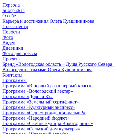
Персона
© 2012 - 2023,
Биография
КУВШИННИКОВ О.А.
О себе
Карьера и достижения Олега Кувшинникова
Пресс-центр
Новости
Фото
Видео
Дневники
Фото для прессы
Проекты
Бренд «Вологодская область – Душа Русского Севера»
Вологодчина глазами Олега Кувшинникова
Контакты
Программы
Программа «В первый раз в первый класс»
Программа «Вологодский гектар»
Программа «Дороги 35»
Программа «Земельный сертификат»
Программа «Культурный экспресс»
Программа «С днем рождения, малыш!»
Программа «Народный бюджет»
Программа «Светлые улицы Вологодчины»
Программа «Сельский дом культуры»