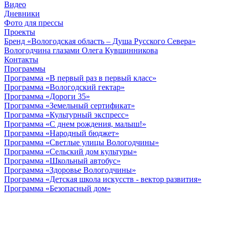
Видео
Дневники
Фото для прессы
Проекты
Бренд «Вологодская область – Душа Русского Севера»
Вологодчина глазами Олега Кувшинникова
Контакты
Программы
Программа «В первый раз в первый класс»
Программа «Вологодский гектар»
Программа «Дороги 35»
Программа «Земельный сертификат»
Программа «Культурный экспресс»
Программа «С днем рождения, малыш!»
Программа «Народный бюджет»
Программа «Светлые улицы Вологодчины»
Программа «Сельский дом культуры»
Программа «Школьный автобус»
Программа «Здоровье Вологодчины»
Программа «Детская школа искусств - вектор развития»
Программа «Безопасный дом»