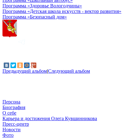
Программа «Школьный автобус»
Программа «Здоровье Вологодчины»
Программа «Детская школа искусств - вектор развития»
Программа «Безопасный дом»
Предыдущий альбом
|
Следующий альбом
Персона
Биография
О себе
Карьера и достижения Олега Кувшинникова
Пресс-центр
Новости
Фото