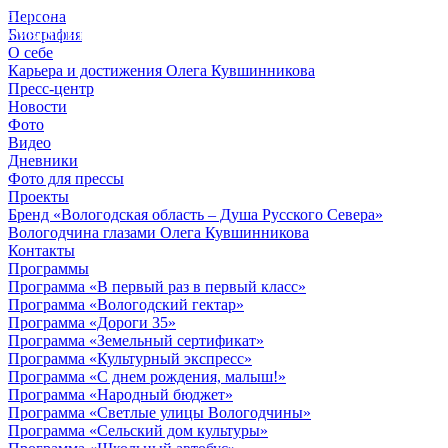
Персона
© 2012 - 2023,
Биография
КУВШИННИКОВ О.А.
О себе
Карьера и достижения Олега Кувшинникова
Пресс-центр
Новости
Фото
Видео
Дневники
Фото для прессы
Проекты
Бренд «Вологодская область – Душа Русского Севера»
Вологодчина глазами Олега Кувшинникова
Контакты
Программы
Программа «В первый раз в первый класс»
Программа «Вологодский гектар»
Программа «Дороги 35»
Программа «Земельный сертификат»
Программа «Культурный экспресс»
Программа «С днем рождения, малыш!»
Программа «Народный бюджет»
Программа «Светлые улицы Вологодчины»
Программа «Сельский дом культуры»