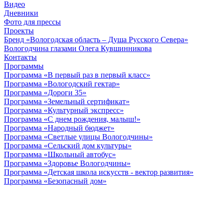
Видео
Дневники
Фото для прессы
Проекты
Бренд «Вологодская область – Душа Русского Севера»
Вологодчина глазами Олега Кувшинникова
Контакты
Программы
Программа «В первый раз в первый класс»
Программа «Вологодский гектар»
Программа «Дороги 35»
Программа «Земельный сертификат»
Программа «Культурный экспресс»
Программа «С днем рождения, малыш!»
Программа «Народный бюджет»
Программа «Светлые улицы Вологодчины»
Программа «Сельский дом культуры»
Программа «Школьный автобус»
Программа «Здоровье Вологодчины»
Программа «Детская школа искусств - вектор развития»
Программа «Безопасный дом»