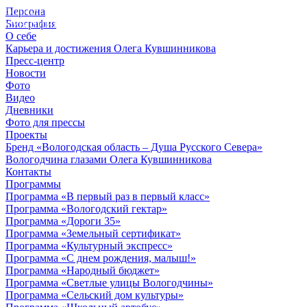
Персона
© 2012 - 2023,
Биография
КУВШИННИКОВ О.А.
О себе
Карьера и достижения Олега Кувшинникова
Пресс-центр
Новости
Фото
Видео
Дневники
Фото для прессы
Проекты
Бренд «Вологодская область – Душа Русского Севера»
Вологодчина глазами Олега Кувшинникова
Контакты
Программы
Программа «В первый раз в первый класс»
Программа «Вологодский гектар»
Программа «Дороги 35»
Программа «Земельный сертификат»
Программа «Культурный экспресс»
Программа «С днем рождения, малыш!»
Программа «Народный бюджет»
Программа «Светлые улицы Вологодчины»
Программа «Сельский дом культуры»