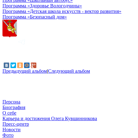
Программа «Школьный автобус»
Программа «Здоровье Вологодчины»
Программа «Детская школа искусств - вектор развития»
Программа «Безопасный дом»
Предыдущий альбом
|
Следующий альбом
Персона
Биография
О себе
Карьера и достижения Олега Кувшинникова
Пресс-центр
Новости
Фото