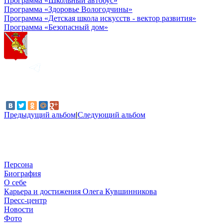
Программа «Школьный автобус»
Программа «Здоровье Вологодчины»
Программа «Детская школа искусств - вектор развития»
Программа «Безопасный дом»
Предыдущий альбом
|
Следующий альбом
Персона
Биография
О себе
Карьера и достижения Олега Кувшинникова
Пресс-центр
Новости
Фото