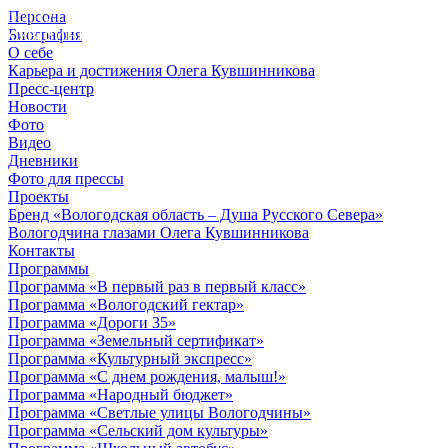
Персона
© 2012 - 2023,
Биография
КУВШИННИКОВ О.А.
О себе
Карьера и достижения Олега Кувшинникова
Пресс-центр
Новости
Фото
Видео
Дневники
Фото для прессы
Проекты
Бренд «Вологодская область – Душа Русского Севера»
Вологодчина глазами Олега Кувшинникова
Контакты
Программы
Программа «В первый раз в первый класс»
Программа «Вологодский гектар»
Программа «Дороги 35»
Программа «Земельный сертификат»
Программа «Культурный экспресс»
Программа «С днем рождения, малыш!»
Программа «Народный бюджет»
Программа «Светлые улицы Вологодчины»
Программа «Сельский дом культуры»