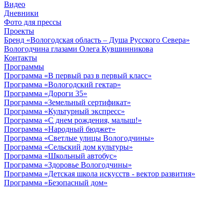
Видео
Дневники
Фото для прессы
Проекты
Бренд «Вологодская область – Душа Русского Севера»
Вологодчина глазами Олега Кувшинникова
Контакты
Программы
Программа «В первый раз в первый класс»
Программа «Вологодский гектар»
Программа «Дороги 35»
Программа «Земельный сертификат»
Программа «Культурный экспресс»
Программа «С днем рождения, малыш!»
Программа «Народный бюджет»
Программа «Светлые улицы Вологодчины»
Программа «Сельский дом культуры»
Программа «Школьный автобус»
Программа «Здоровье Вологодчины»
Программа «Детская школа искусств - вектор развития»
Программа «Безопасный дом»