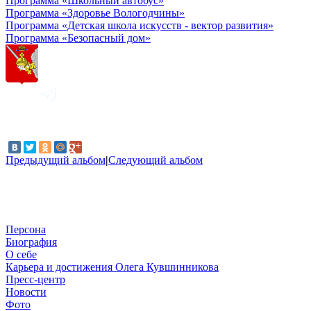
Программа «Школьный автобус»
Программа «Здоровье Вологодчины»
Программа «Детская школа искусств - вектор развития»
Программа «Безопасный дом»
Предыдущий альбом
|
Следующий альбом
Персона
Биография
О себе
Карьера и достижения Олега Кувшинникова
Пресс-центр
Новости
Фото