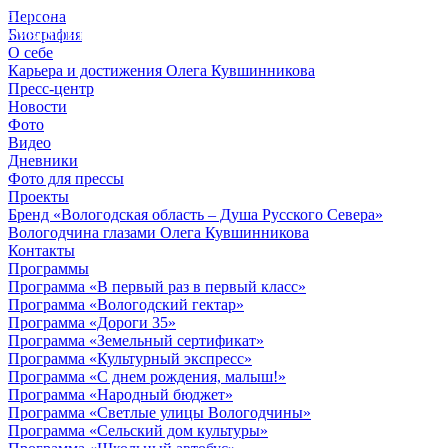
Персона
© 2012 - 2023,
Биография
КУВШИННИКОВ О.А.
О себе
Карьера и достижения Олега Кувшинникова
Пресс-центр
Новости
Фото
Видео
Дневники
Фото для прессы
Проекты
Бренд «Вологодская область – Душа Русского Севера»
Вологодчина глазами Олега Кувшинникова
Контакты
Программы
Программа «В первый раз в первый класс»
Программа «Вологодский гектар»
Программа «Дороги 35»
Программа «Земельный сертификат»
Программа «Культурный экспресс»
Программа «С днем рождения, малыш!»
Программа «Народный бюджет»
Программа «Светлые улицы Вологодчины»
Программа «Сельский дом культуры»