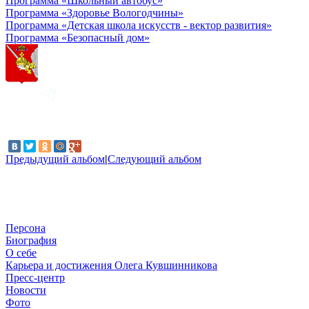
Программа «Школьный автобус»
Программа «Здоровье Вологодчины»
Программа «Детская школа искусств - вектор развития»
Программа «Безопасный дом»
Предыдущий альбом
|
Следующий альбом
Персона
Биография
О себе
Карьера и достижения Олега Кувшинникова
Пресс-центр
Новости
Фото