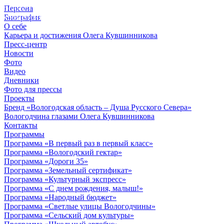
Персона
© 2012 - 2023,
Биография
КУВШИННИКОВ О.А.
О себе
Карьера и достижения Олега Кувшинникова
Пресс-центр
Новости
Фото
Видео
Дневники
Фото для прессы
Проекты
Бренд «Вологодская область – Душа Русского Севера»
Вологодчина глазами Олега Кувшинникова
Контакты
Программы
Программа «В первый раз в первый класс»
Программа «Вологодский гектар»
Программа «Дороги 35»
Программа «Земельный сертификат»
Программа «Культурный экспресс»
Программа «С днем рождения, малыш!»
Программа «Народный бюджет»
Программа «Светлые улицы Вологодчины»
Программа «Сельский дом культуры»