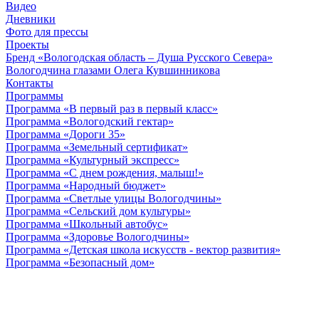
Видео
Дневники
Фото для прессы
Проекты
Бренд «Вологодская область – Душа Русского Севера»
Вологодчина глазами Олега Кувшинникова
Контакты
Программы
Программа «В первый раз в первый класс»
Программа «Вологодский гектар»
Программа «Дороги 35»
Программа «Земельный сертификат»
Программа «Культурный экспресс»
Программа «С днем рождения, малыш!»
Программа «Народный бюджет»
Программа «Светлые улицы Вологодчины»
Программа «Сельский дом культуры»
Программа «Школьный автобус»
Программа «Здоровье Вологодчины»
Программа «Детская школа искусств - вектор развития»
Программа «Безопасный дом»