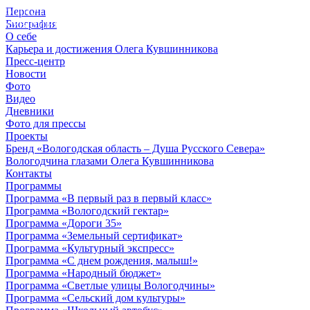
Персона
© 2012 - 2023,
Биография
КУВШИННИКОВ О.А.
О себе
Карьера и достижения Олега Кувшинникова
Пресс-центр
Новости
Фото
Видео
Дневники
Фото для прессы
Проекты
Бренд «Вологодская область – Душа Русского Севера»
Вологодчина глазами Олега Кувшинникова
Контакты
Программы
Программа «В первый раз в первый класс»
Программа «Вологодский гектар»
Программа «Дороги 35»
Программа «Земельный сертификат»
Программа «Культурный экспресс»
Программа «С днем рождения, малыш!»
Программа «Народный бюджет»
Программа «Светлые улицы Вологодчины»
Программа «Сельский дом культуры»