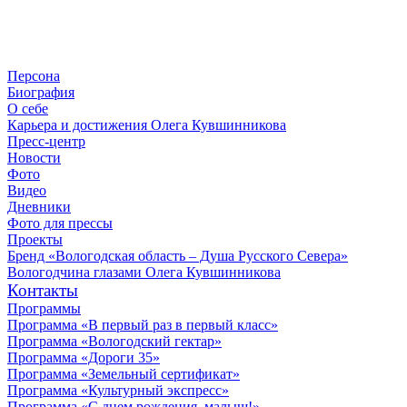
Персона
Биография
О себе
Карьера и достижения Олега Кувшинникова
Пресс-центр
Новости
Фото
Видео
Дневники
Фото для прессы
Проекты
Бренд «Вологодская область – Душа Русского Севера»
Вологодчина глазами Олега Кувшинникова
Контакты
Программы
Программа «В первый раз в первый класс»
Программа «Вологодский гектар»
Программа «Дороги 35»
Программа «Земельный сертификат»
Программа «Культурный экспресс»
Программа «С днем рождения, малыш!»