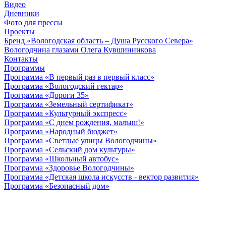
Видео
Дневники
Фото для прессы
Проекты
Бренд «Вологодская область – Душа Русского Севера»
Вологодчина глазами Олега Кувшинникова
Контакты
Программы
Программа «В первый раз в первый класс»
Программа «Вологодский гектар»
Программа «Дороги 35»
Программа «Земельный сертификат»
Программа «Культурный экспресс»
Программа «С днем рождения, малыш!»
Программа «Народный бюджет»
Программа «Светлые улицы Вологодчины»
Программа «Сельский дом культуры»
Программа «Школьный автобус»
Программа «Здоровье Вологодчины»
Программа «Детская школа искусств - вектор развития»
Программа «Безопасный дом»