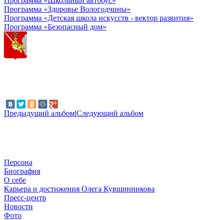
Программа «Школьный автобус»
Программа «Здоровье Вологодчины»
Программа «Детская школа искусств - вектор развития»
Программа «Безопасный дом»
Предыдущий альбом
|
Следующий альбом
Персона
Биография
О себе
Карьера и достижения Олега Кувшинникова
Пресс-центр
Новости
Фото