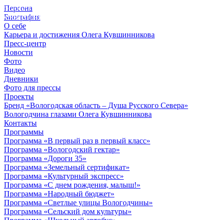
Персона
© 2012 - 2023,
Биография
КУВШИННИКОВ О.А.
О себе
Карьера и достижения Олега Кувшинникова
Пресс-центр
Новости
Фото
Видео
Дневники
Фото для прессы
Проекты
Бренд «Вологодская область – Душа Русского Севера»
Вологодчина глазами Олега Кувшинникова
Контакты
Программы
Программа «В первый раз в первый класс»
Программа «Вологодский гектар»
Программа «Дороги 35»
Программа «Земельный сертификат»
Программа «Культурный экспресс»
Программа «С днем рождения, малыш!»
Программа «Народный бюджет»
Программа «Светлые улицы Вологодчины»
Программа «Сельский дом культуры»