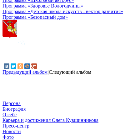
Программа «Школьный автобус»
Программа «Здоровье Вологодчины»
Программа «Детская школа искусств - вектор развития»
Программа «Безопасный дом»
Предыдущий альбом
|
Следующий альбом
Персона
Биография
О себе
Карьера и достижения Олега Кувшинникова
Пресс-центр
Новости
Фото