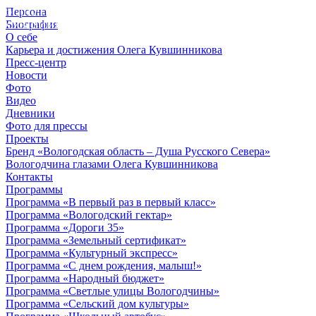
Персона
© 2012 - 2023,
Биография
КУВШИННИКОВ О.А.
О себе
Карьера и достижения Олега Кувшинникова
Пресс-центр
Новости
Фото
Видео
Дневники
Фото для прессы
Проекты
Бренд «Вологодская область – Душа Русского Севера»
Вологодчина глазами Олега Кувшинникова
Контакты
Программы
Программа «В первый раз в первый класс»
Программа «Вологодский гектар»
Программа «Дороги 35»
Программа «Земельный сертификат»
Программа «Культурный экспресс»
Программа «С днем рождения, малыш!»
Программа «Народный бюджет»
Программа «Светлые улицы Вологодчины»
Программа «Сельский дом культуры»