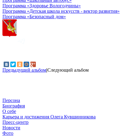
Программа «Школьный автобус»
Программа «Здоровье Вологодчины»
Программа «Детская школа искусств - вектор развития»
Программа «Безопасный дом»
Предыдущий альбом
|
Следующий альбом
Персона
Биография
О себе
Карьера и достижения Олега Кувшинникова
Пресс-центр
Новости
Фото