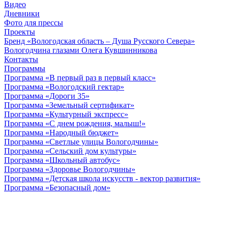
Видео
Дневники
Фото для прессы
Проекты
Бренд «Вологодская область – Душа Русского Севера»
Вологодчина глазами Олега Кувшинникова
Контакты
Программы
Программа «В первый раз в первый класс»
Программа «Вологодский гектар»
Программа «Дороги 35»
Программа «Земельный сертификат»
Программа «Культурный экспресс»
Программа «С днем рождения, малыш!»
Программа «Народный бюджет»
Программа «Светлые улицы Вологодчины»
Программа «Сельский дом культуры»
Программа «Школьный автобус»
Программа «Здоровье Вологодчины»
Программа «Детская школа искусств - вектор развития»
Программа «Безопасный дом»