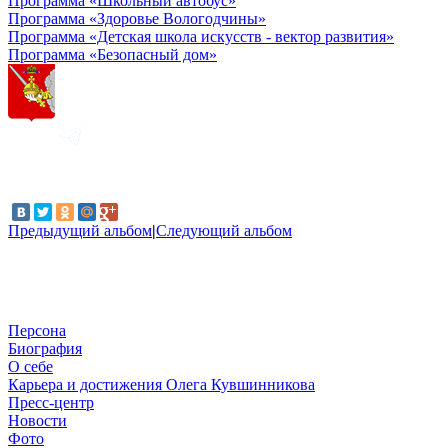
Программа «Школьный автобус»
Программа «Здоровье Вологодчины»
Программа «Детская школа искусств - вектор развития»
Программа «Безопасный дом»
Предыдущий альбом
|
Следующий альбом
Персона
Биография
О себе
Карьера и достижения Олега Кувшинникова
Пресс-центр
Новости
Фото