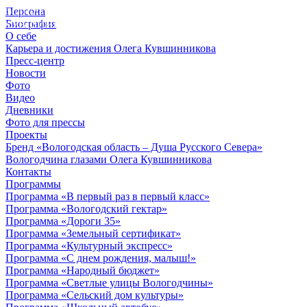
Персона
© 2012 - 2023,
Биография
КУВШИННИКОВ О.А.
О себе
Карьера и достижения Олега Кувшинникова
Пресс-центр
Новости
Фото
Видео
Дневники
Фото для прессы
Проекты
Бренд «Вологодская область – Душа Русского Севера»
Вологодчина глазами Олега Кувшинникова
Контакты
Программы
Программа «В первый раз в первый класс»
Программа «Вологодский гектар»
Программа «Дороги 35»
Программа «Земельный сертификат»
Программа «Культурный экспресс»
Программа «С днем рождения, малыш!»
Программа «Народный бюджет»
Программа «Светлые улицы Вологодчины»
Программа «Сельский дом культуры»