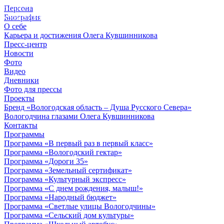
Персона
© 2012 - 2023,
Биография
КУВШИННИКОВ О.А.
О себе
Карьера и достижения Олега Кувшинникова
Пресс-центр
Новости
Фото
Видео
Дневники
Фото для прессы
Проекты
Бренд «Вологодская область – Душа Русского Севера»
Вологодчина глазами Олега Кувшинникова
Контакты
Программы
Программа «В первый раз в первый класс»
Программа «Вологодский гектар»
Программа «Дороги 35»
Программа «Земельный сертификат»
Программа «Культурный экспресс»
Программа «С днем рождения, малыш!»
Программа «Народный бюджет»
Программа «Светлые улицы Вологодчины»
Программа «Сельский дом культуры»