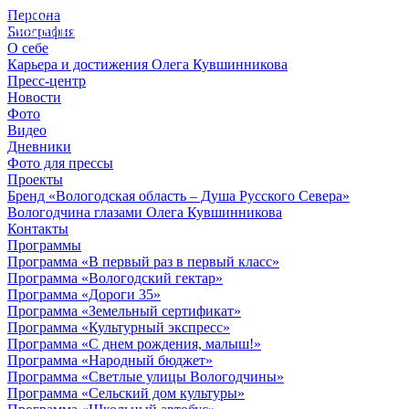
Персона
© 2012 - 2023,
Биография
КУВШИННИКОВ О.А.
О себе
Карьера и достижения Олега Кувшинникова
Пресс-центр
Новости
Фото
Видео
Дневники
Фото для прессы
Проекты
Бренд «Вологодская область – Душа Русского Севера»
Вологодчина глазами Олега Кувшинникова
Контакты
Программы
Программа «В первый раз в первый класс»
Программа «Вологодский гектар»
Программа «Дороги 35»
Программа «Земельный сертификат»
Программа «Культурный экспресс»
Программа «С днем рождения, малыш!»
Программа «Народный бюджет»
Программа «Светлые улицы Вологодчины»
Программа «Сельский дом культуры»