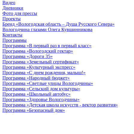
Видео
Дневники
Фото для прессы
Проекты
Бренд «Вологодская область – Душа Русского Севера»
Вологодчина глазами Олега Кувшинникова
Контакты
Программы
Программа «В первый раз в первый класс»
Программа «Вологодский гектар»
Программа «Дороги 35»
Программа «Земельный сертификат»
Программа «Культурный экспресс»
Программа «С днем рождения, малыш!»
Программа «Народный бюджет»
Программа «Светлые улицы Вологодчины»
Программа «Сельский дом культуры»
Программа «Школьный автобус»
Программа «Здоровье Вологодчины»
Программа «Детская школа искусств - вектор развития»
Программа «Безопасный дом»