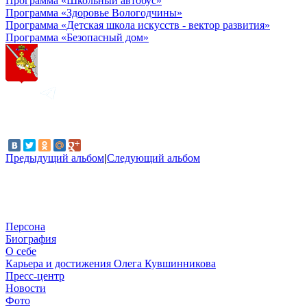
Программа «Школьный автобус»
Программа «Здоровье Вологодчины»
Программа «Детская школа искусств - вектор развития»
Программа «Безопасный дом»
Предыдущий альбом
|
Следующий альбом
Персона
Биография
О себе
Карьера и достижения Олега Кувшинникова
Пресс-центр
Новости
Фото