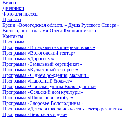
Видео
Дневники
Фото для прессы
Проекты
Бренд «Вологодская область – Душа Русского Севера»
Вологодчина глазами Олега Кувшинникова
Контакты
Программы
Программа «В первый раз в первый класс»
Программа «Вологодский гектар»
Программа «Дороги 35»
Программа «Земельный сертификат»
Программа «Культурный экспресс»
Программа «С днем рождения, малыш!»
Программа «Народный бюджет»
Программа «Светлые улицы Вологодчины»
Программа «Сельский дом культуры»
Программа «Школьный автобус»
Программа «Здоровье Вологодчины»
Программа «Детская школа искусств - вектор развития»
Программа «Безопасный дом»