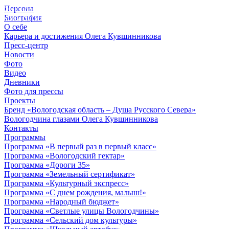
Персона
© 2012 - 2023,
Биография
КУВШИННИКОВ О.А.
О себе
Карьера и достижения Олега Кувшинникова
Пресс-центр
Новости
Фото
Видео
Дневники
Фото для прессы
Проекты
Бренд «Вологодская область – Душа Русского Севера»
Вологодчина глазами Олега Кувшинникова
Контакты
Программы
Программа «В первый раз в первый класс»
Программа «Вологодский гектар»
Программа «Дороги 35»
Программа «Земельный сертификат»
Программа «Культурный экспресс»
Программа «С днем рождения, малыш!»
Программа «Народный бюджет»
Программа «Светлые улицы Вологодчины»
Программа «Сельский дом культуры»