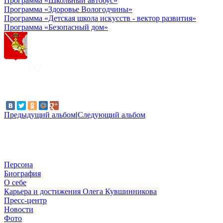
Программа «Школьный автобус»
Программа «Здоровье Вологодчины»
Программа «Детская школа искусств - вектор развития»
Программа «Безопасный дом»
Предыдущий альбом
|
Следующий альбом
Персона
Биография
О себе
Карьера и достижения Олега Кувшинникова
Пресс-центр
Новости
Фото