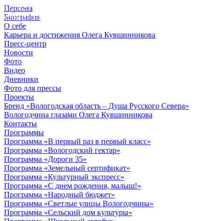
Персона
© 2012 - 2023,
Биография
КУВШИННИКОВ О.А.
О себе
Карьера и достижения Олега Кувшинникова
Пресс-центр
Новости
Фото
Видео
Дневники
Фото для прессы
Проекты
Бренд «Вологодская область – Душа Русского Севера»
Вологодчина глазами Олега Кувшинникова
Контакты
Программы
Программа «В первый раз в первый класс»
Программа «Вологодский гектар»
Программа «Дороги 35»
Программа «Земельный сертификат»
Программа «Культурный экспресс»
Программа «С днем рождения, малыш!»
Программа «Народный бюджет»
Программа «Светлые улицы Вологодчины»
Программа «Сельский дом культуры»