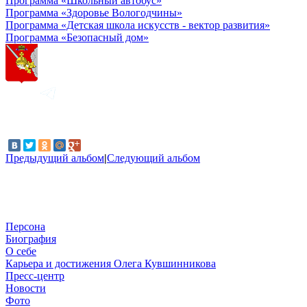
Программа «Школьный автобус»
Программа «Здоровье Вологодчины»
Программа «Детская школа искусств - вектор развития»
Программа «Безопасный дом»
Предыдущий альбом
|
Следующий альбом
Персона
Биография
О себе
Карьера и достижения Олега Кувшинникова
Пресс-центр
Новости
Фото