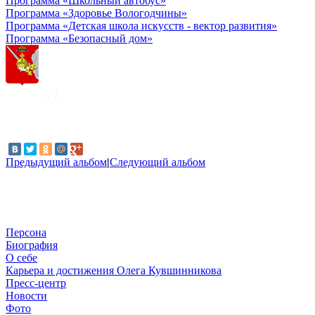
Программа «Школьный автобус»
Программа «Здоровье Вологодчины»
Программа «Детская школа искусств - вектор развития»
Программа «Безопасный дом»
Предыдущий альбом
|
Следующий альбом
Персона
Биография
О себе
Карьера и достижения Олега Кувшинникова
Пресс-центр
Новости
Фото