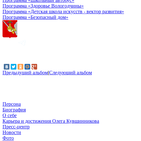
Программа «Школьный автобус»
Программа «Здоровье Вологодчины»
Программа «Детская школа искусств - вектор развития»
Программа «Безопасный дом»
Предыдущий альбом
|
Следующий альбом
Персона
Биография
О себе
Карьера и достижения Олега Кувшинникова
Пресс-центр
Новости
Фото