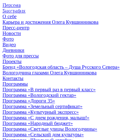
Персона
© 2012 - 2023,
Биография
КУВШИННИКОВ О.А.
О себе
Карьера и достижения Олега Кувшинникова
Пресс-центр
Новости
Фото
Видео
Дневники
Фото для прессы
Проекты
Бренд «Вологодская область – Душа Русского Севера»
Вологодчина глазами Олега Кувшинникова
Контакты
Программы
Программа «В первый раз в первый класс»
Программа «Вологодский гектар»
Программа «Дороги 35»
Программа «Земельный сертификат»
Программа «Культурный экспресс»
Программа «С днем рождения, малыш!»
Программа «Народный бюджет»
Программа «Светлые улицы Вологодчины»
Программа «Сельский дом культуры»