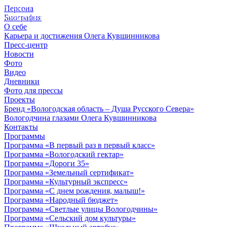
Персона
© 2012 - 2023,
Биография
КУВШИННИКОВ О.А.
О себе
Карьера и достижения Олега Кувшинникова
Пресс-центр
Новости
Фото
Видео
Дневники
Фото для прессы
Проекты
Бренд «Вологодская область – Душа Русского Севера»
Вологодчина глазами Олега Кувшинникова
Контакты
Программы
Программа «В первый раз в первый класс»
Программа «Вологодский гектар»
Программа «Дороги 35»
Программа «Земельный сертификат»
Программа «Культурный экспресс»
Программа «С днем рождения, малыш!»
Программа «Народный бюджет»
Программа «Светлые улицы Вологодчины»
Программа «Сельский дом культуры»