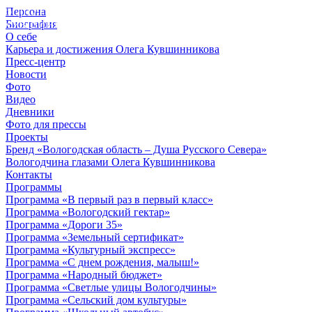
Персона
© 2012 - 2023,
Биография
КУВШИННИКОВ О.А.
О себе
Карьера и достижения Олега Кувшинникова
Пресс-центр
Новости
Фото
Видео
Дневники
Фото для прессы
Проекты
Бренд «Вологодская область – Душа Русского Севера»
Вологодчина глазами Олега Кувшинникова
Контакты
Программы
Программа «В первый раз в первый класс»
Программа «Вологодский гектар»
Программа «Дороги 35»
Программа «Земельный сертификат»
Программа «Культурный экспресс»
Программа «С днем рождения, малыш!»
Программа «Народный бюджет»
Программа «Светлые улицы Вологодчины»
Программа «Сельский дом культуры»