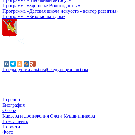
Программа «Школьный автобус»
Программа «Здоровье Вологодчины»
Программа «Детская школа искусств - вектор развития»
Программа «Безопасный дом»
Предыдущий альбом
|
Следующий альбом
Персона
Биография
О себе
Карьера и достижения Олега Кувшинникова
Пресс-центр
Новости
Фото