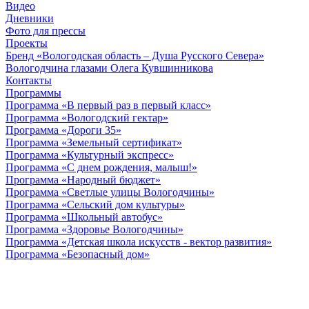
Видео
Дневники
Фото для прессы
Проекты
Бренд «Вологодская область – Душа Русского Севера»
Вологодчина глазами Олега Кувшинникова
Контакты
Программы
Программа «В первый раз в первый класс»
Программа «Вологодский гектар»
Программа «Дороги 35»
Программа «Земельный сертификат»
Программа «Культурный экспресс»
Программа «С днем рождения, малыш!»
Программа «Народный бюджет»
Программа «Светлые улицы Вологодчины»
Программа «Сельский дом культуры»
Программа «Школьный автобус»
Программа «Здоровье Вологодчины»
Программа «Детская школа искусств - вектор развития»
Программа «Безопасный дом»