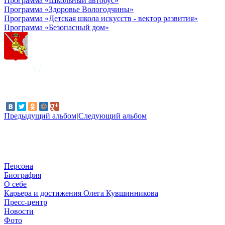
Программа «Школьный автобус»
Программа «Здоровье Вологодчины»
Программа «Детская школа искусств - вектор развития»
Программа «Безопасный дом»
Предыдущий альбом
|
Следующий альбом
Персона
Биография
О себе
Карьера и достижения Олега Кувшинникова
Пресс-центр
Новости
Фото