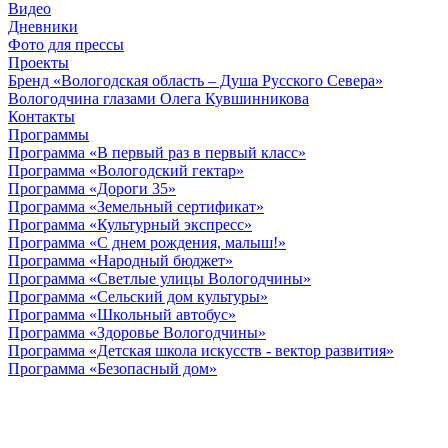
Видео
Дневники
Фото для прессы
Проекты
Бренд «Вологодская область – Душа Русского Севера»
Вологодчина глазами Олега Кувшинникова
Контакты
Программы
Программа «В первый раз в первый класс»
Программа «Вологодский гектар»
Программа «Дороги 35»
Программа «Земельный сертификат»
Программа «Культурный экспресс»
Программа «С днем рождения, малыш!»
Программа «Народный бюджет»
Программа «Светлые улицы Вологодчины»
Программа «Сельский дом культуры»
Программа «Школьный автобус»
Программа «Здоровье Вологодчины»
Программа «Детская школа искусств - вектор развития»
Программа «Безопасный дом»