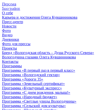
Персона
© 2012 - 2023,
Биография
КУВШИННИКОВ О.А.
О себе
Карьера и достижения Олега Кувшинникова
Пресс-центр
Новости
Фото
Видео
Дневники
Фото для прессы
Проекты
Бренд «Вологодская область – Душа Русского Севера»
Вологодчина глазами Олега Кувшинникова
Контакты
Программы
Программа «В первый раз в первый класс»
Программа «Вологодский гектар»
Программа «Дороги 35»
Программа «Земельный сертификат»
Программа «Культурный экспресс»
Программа «С днем рождения, малыш!»
Программа «Народный бюджет»
Программа «Светлые улицы Вологодчины»
Программа «Сельский дом культуры»