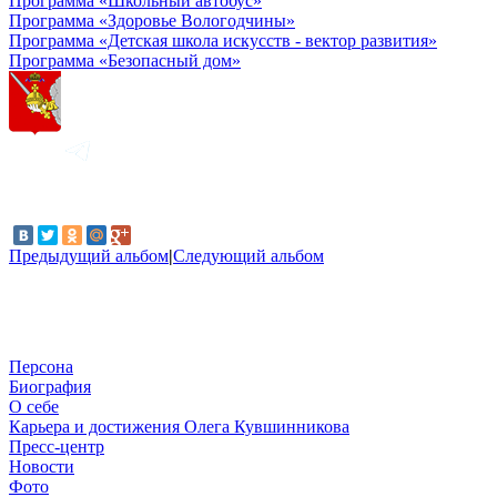
Программа «Школьный автобус»
Программа «Здоровье Вологодчины»
Программа «Детская школа искусств - вектор развития»
Программа «Безопасный дом»
Предыдущий альбом
|
Следующий альбом
Персона
Биография
О себе
Карьера и достижения Олега Кувшинникова
Пресс-центр
Новости
Фото