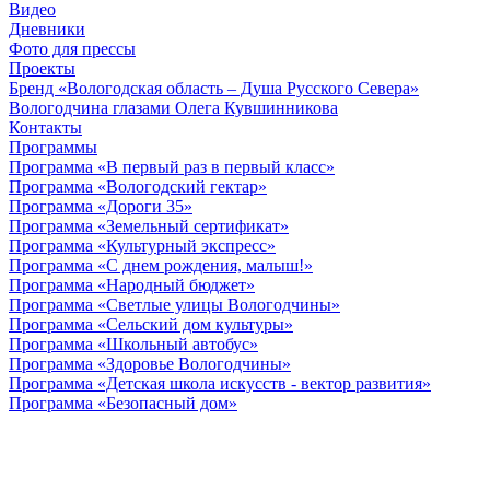
Видео
Дневники
Фото для прессы
Проекты
Бренд «Вологодская область – Душа Русского Севера»
Вологодчина глазами Олега Кувшинникова
Контакты
Программы
Программа «В первый раз в первый класс»
Программа «Вологодский гектар»
Программа «Дороги 35»
Программа «Земельный сертификат»
Программа «Культурный экспресс»
Программа «С днем рождения, малыш!»
Программа «Народный бюджет»
Программа «Светлые улицы Вологодчины»
Программа «Сельский дом культуры»
Программа «Школьный автобус»
Программа «Здоровье Вологодчины»
Программа «Детская школа искусств - вектор развития»
Программа «Безопасный дом»