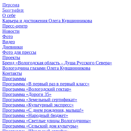
Персона
© 2012 - 2023,
Биография
КУВШИННИКОВ О.А.
О себе
Карьера и достижения Олега Кувшинникова
Пресс-центр
Новости
Фото
Видео
Дневники
Фото для прессы
Проекты
Бренд «Вологодская область – Душа Русского Севера»
Вологодчина глазами Олега Кувшинникова
Контакты
Программы
Программа «В первый раз в первый класс»
Программа «Вологодский гектар»
Программа «Дороги 35»
Программа «Земельный сертификат»
Программа «Культурный экспресс»
Программа «С днем рождения, малыш!»
Программа «Народный бюджет»
Программа «Светлые улицы Вологодчины»
Программа «Сельский дом культуры»