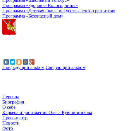
Программа «Школьный автобус»
Программа «Здоровье Вологодчины»
Программа «Детская школа искусств - вектор развития»
Программа «Безопасный дом»
Предыдущий альбом
|
Следующий альбом
Персона
Биография
О себе
Карьера и достижения Олега Кувшинникова
Пресс-центр
Новости
Фото