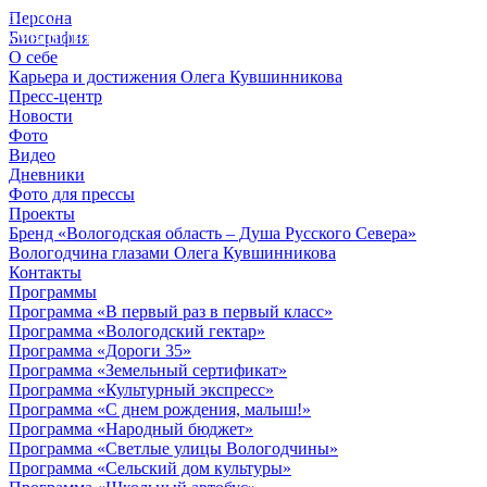
Персона
© 2012 - 2023,
Биография
КУВШИННИКОВ О.А.
О себе
Карьера и достижения Олега Кувшинникова
Пресс-центр
Новости
Фото
Видео
Дневники
Фото для прессы
Проекты
Бренд «Вологодская область – Душа Русского Севера»
Вологодчина глазами Олега Кувшинникова
Контакты
Программы
Программа «В первый раз в первый класс»
Программа «Вологодский гектар»
Программа «Дороги 35»
Программа «Земельный сертификат»
Программа «Культурный экспресс»
Программа «С днем рождения, малыш!»
Программа «Народный бюджет»
Программа «Светлые улицы Вологодчины»
Программа «Сельский дом культуры»