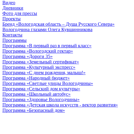
Видео
Дневники
Фото для прессы
Проекты
Бренд «Вологодская область – Душа Русского Севера»
Вологодчина глазами Олега Кувшинникова
Контакты
Программы
Программа «В первый раз в первый класс»
Программа «Вологодский гектар»
Программа «Дороги 35»
Программа «Земельный сертификат»
Программа «Культурный экспресс»
Программа «С днем рождения, малыш!»
Программа «Народный бюджет»
Программа «Светлые улицы Вологодчины»
Программа «Сельский дом культуры»
Программа «Школьный автобус»
Программа «Здоровье Вологодчины»
Программа «Детская школа искусств - вектор развития»
Программа «Безопасный дом»