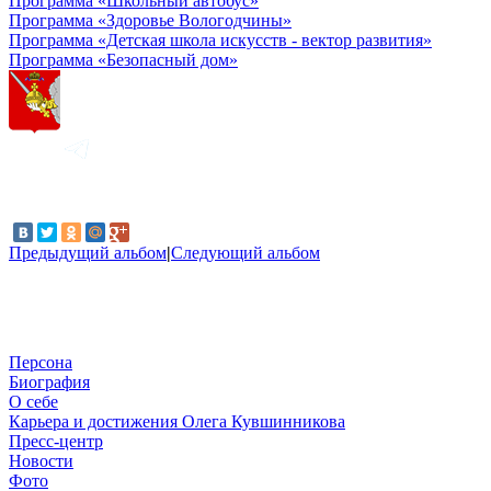
Программа «Школьный автобус»
Программа «Здоровье Вологодчины»
Программа «Детская школа искусств - вектор развития»
Программа «Безопасный дом»
Предыдущий альбом
|
Следующий альбом
Персона
Биография
О себе
Карьера и достижения Олега Кувшинникова
Пресс-центр
Новости
Фото