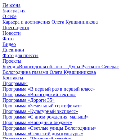
Персона
© 2012 - 2023,
Биография
КУВШИННИКОВ О.А.
О себе
Карьера и достижения Олега Кувшинникова
Пресс-центр
Новости
Фото
Видео
Дневники
Фото для прессы
Проекты
Бренд «Вологодская область – Душа Русского Севера»
Вологодчина глазами Олега Кувшинникова
Контакты
Программы
Программа «В первый раз в первый класс»
Программа «Вологодский гектар»
Программа «Дороги 35»
Программа «Земельный сертификат»
Программа «Культурный экспресс»
Программа «С днем рождения, малыш!»
Программа «Народный бюджет»
Программа «Светлые улицы Вологодчины»
Программа «Сельский дом культуры»