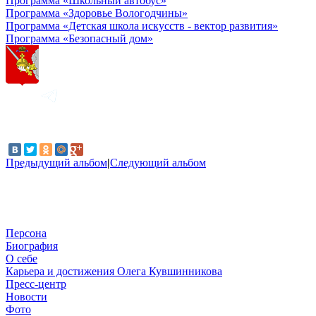
Программа «Школьный автобус»
Программа «Здоровье Вологодчины»
Программа «Детская школа искусств - вектор развития»
Программа «Безопасный дом»
Предыдущий альбом
|
Следующий альбом
Персона
Биография
О себе
Карьера и достижения Олега Кувшинникова
Пресс-центр
Новости
Фото