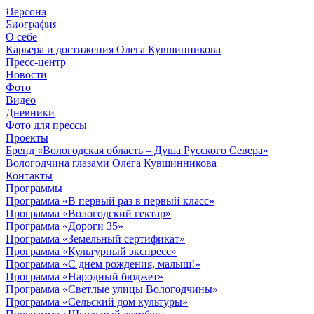
Персона
© 2012 - 2023,
Биография
КУВШИННИКОВ О.А.
О себе
Карьера и достижения Олега Кувшинникова
Пресс-центр
Новости
Фото
Видео
Дневники
Фото для прессы
Проекты
Бренд «Вологодская область – Душа Русского Севера»
Вологодчина глазами Олега Кувшинникова
Контакты
Программы
Программа «В первый раз в первый класс»
Программа «Вологодский гектар»
Программа «Дороги 35»
Программа «Земельный сертификат»
Программа «Культурный экспресс»
Программа «С днем рождения, малыш!»
Программа «Народный бюджет»
Программа «Светлые улицы Вологодчины»
Программа «Сельский дом культуры»