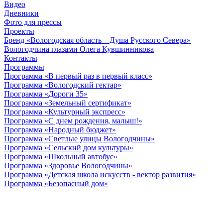
Видео
Дневники
Фото для прессы
Проекты
Бренд «Вологодская область – Душа Русского Севера»
Вологодчина глазами Олега Кувшинникова
Контакты
Программы
Программа «В первый раз в первый класс»
Программа «Вологодский гектар»
Программа «Дороги 35»
Программа «Земельный сертификат»
Программа «Культурный экспресс»
Программа «С днем рождения, малыш!»
Программа «Народный бюджет»
Программа «Светлые улицы Вологодчины»
Программа «Сельский дом культуры»
Программа «Школьный автобус»
Программа «Здоровье Вологодчины»
Программа «Детская школа искусств - вектор развития»
Программа «Безопасный дом»