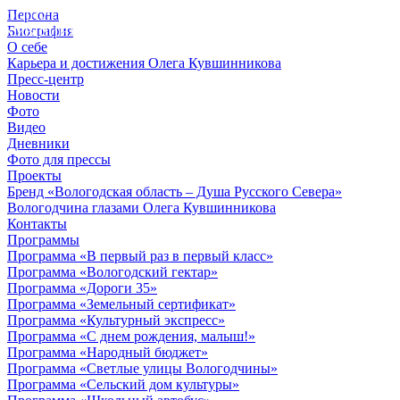
Персона
© 2012 - 2023,
Биография
КУВШИННИКОВ О.А.
О себе
Карьера и достижения Олега Кувшинникова
Пресс-центр
Новости
Фото
Видео
Дневники
Фото для прессы
Проекты
Бренд «Вологодская область – Душа Русского Севера»
Вологодчина глазами Олега Кувшинникова
Контакты
Программы
Программа «В первый раз в первый класс»
Программа «Вологодский гектар»
Программа «Дороги 35»
Программа «Земельный сертификат»
Программа «Культурный экспресс»
Программа «С днем рождения, малыш!»
Программа «Народный бюджет»
Программа «Светлые улицы Вологодчины»
Программа «Сельский дом культуры»