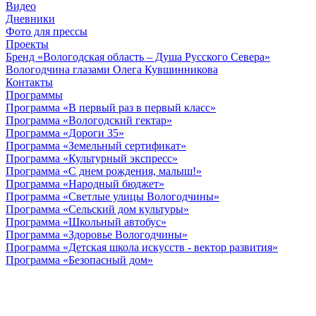
Видео
Дневники
Фото для прессы
Проекты
Бренд «Вологодская область – Душа Русского Севера»
Вологодчина глазами Олега Кувшинникова
Контакты
Программы
Программа «В первый раз в первый класс»
Программа «Вологодский гектар»
Программа «Дороги 35»
Программа «Земельный сертификат»
Программа «Культурный экспресс»
Программа «С днем рождения, малыш!»
Программа «Народный бюджет»
Программа «Светлые улицы Вологодчины»
Программа «Сельский дом культуры»
Программа «Школьный автобус»
Программа «Здоровье Вологодчины»
Программа «Детская школа искусств - вектор развития»
Программа «Безопасный дом»