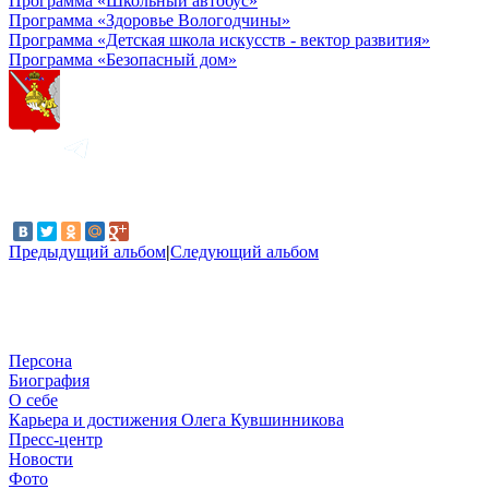
Программа «Школьный автобус»
Программа «Здоровье Вологодчины»
Программа «Детская школа искусств - вектор развития»
Программа «Безопасный дом»
Предыдущий альбом
|
Следующий альбом
Персона
Биография
О себе
Карьера и достижения Олега Кувшинникова
Пресс-центр
Новости
Фото