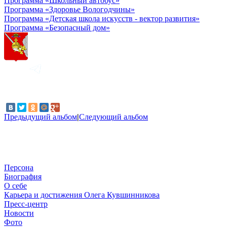
Программа «Школьный автобус»
Программа «Здоровье Вологодчины»
Программа «Детская школа искусств - вектор развития»
Программа «Безопасный дом»
Предыдущий альбом
|
Следующий альбом
Персона
Биография
О себе
Карьера и достижения Олега Кувшинникова
Пресс-центр
Новости
Фото