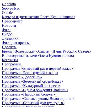
Персона
© 2012 - 2023,
Биография
КУВШИННИКОВ О.А.
О себе
Карьера и достижения Олега Кувшинникова
Пресс-центр
Новости
Фото
Видео
Дневники
Фото для прессы
Проекты
Бренд «Вологодская область – Душа Русского Севера»
Вологодчина глазами Олега Кувшинникова
Контакты
Программы
Программа «В первый раз в первый класс»
Программа «Вологодский гектар»
Программа «Дороги 35»
Программа «Земельный сертификат»
Программа «Культурный экспресс»
Программа «С днем рождения, малыш!»
Программа «Народный бюджет»
Программа «Светлые улицы Вологодчины»
Программа «Сельский дом культуры»