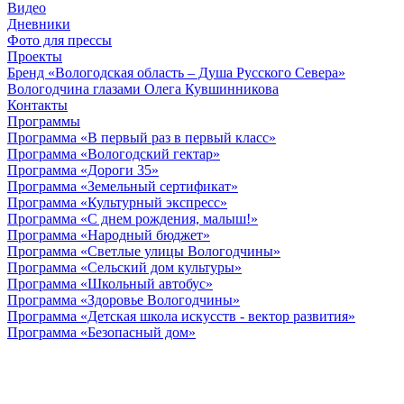
Видео
Дневники
Фото для прессы
Проекты
Бренд «Вологодская область – Душа Русского Севера»
Вологодчина глазами Олега Кувшинникова
Контакты
Программы
Программа «В первый раз в первый класс»
Программа «Вологодский гектар»
Программа «Дороги 35»
Программа «Земельный сертификат»
Программа «Культурный экспресс»
Программа «С днем рождения, малыш!»
Программа «Народный бюджет»
Программа «Светлые улицы Вологодчины»
Программа «Сельский дом культуры»
Программа «Школьный автобус»
Программа «Здоровье Вологодчины»
Программа «Детская школа искусств - вектор развития»
Программа «Безопасный дом»