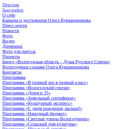
Персона
© 2012 - 2023,
Биография
КУВШИННИКОВ О.А.
О себе
Карьера и достижения Олега Кувшинникова
Пресс-центр
Новости
Фото
Видео
Дневники
Фото для прессы
Проекты
Бренд «Вологодская область – Душа Русского Севера»
Вологодчина глазами Олега Кувшинникова
Контакты
Программы
Программа «В первый раз в первый класс»
Программа «Вологодский гектар»
Программа «Дороги 35»
Программа «Земельный сертификат»
Программа «Культурный экспресс»
Программа «С днем рождения, малыш!»
Программа «Народный бюджет»
Программа «Светлые улицы Вологодчины»
Программа «Сельский дом культуры»