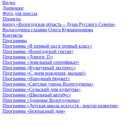
Видео
Дневники
Фото для прессы
Проекты
Бренд «Вологодская область – Душа Русского Севера»
Вологодчина глазами Олега Кувшинникова
Контакты
Программы
Программа «В первый раз в первый класс»
Программа «Вологодский гектар»
Программа «Дороги 35»
Программа «Земельный сертификат»
Программа «Культурный экспресс»
Программа «С днем рождения, малыш!»
Программа «Народный бюджет»
Программа «Светлые улицы Вологодчины»
Программа «Сельский дом культуры»
Программа «Школьный автобус»
Программа «Здоровье Вологодчины»
Программа «Детская школа искусств - вектор развития»
Программа «Безопасный дом»