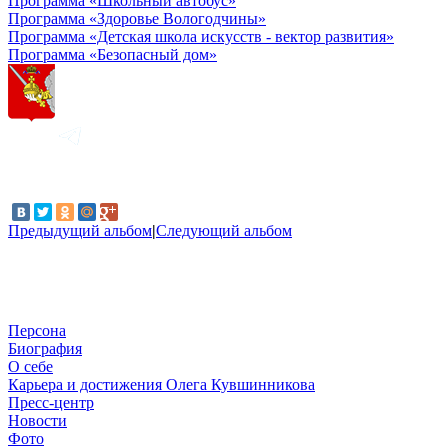
Программа «Школьный автобус»
Программа «Здоровье Вологодчины»
Программа «Детская школа искусств - вектор развития»
Программа «Безопасный дом»
Предыдущий альбом
|
Следующий альбом
Персона
Биография
О себе
Карьера и достижения Олега Кувшинникова
Пресс-центр
Новости
Фото