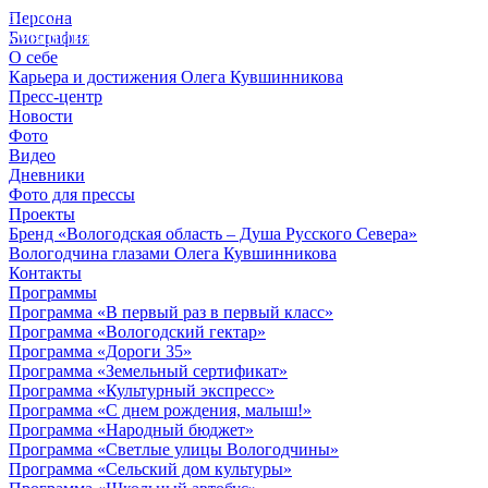
Персона
© 2012 - 2023,
Биография
КУВШИННИКОВ О.А.
О себе
Карьера и достижения Олега Кувшинникова
Пресс-центр
Новости
Фото
Видео
Дневники
Фото для прессы
Проекты
Бренд «Вологодская область – Душа Русского Севера»
Вологодчина глазами Олега Кувшинникова
Контакты
Программы
Программа «В первый раз в первый класс»
Программа «Вологодский гектар»
Программа «Дороги 35»
Программа «Земельный сертификат»
Программа «Культурный экспресс»
Программа «С днем рождения, малыш!»
Программа «Народный бюджет»
Программа «Светлые улицы Вологодчины»
Программа «Сельский дом культуры»