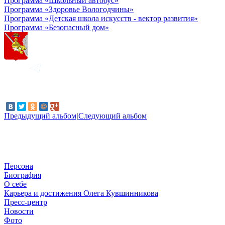
Программа «Школьный автобус»
Программа «Здоровье Вологодчины»
Программа «Детская школа искусств - вектор развития»
Программа «Безопасный дом»
Предыдущий альбом
|
Следующий альбом
Персона
Биография
О себе
Карьера и достижения Олега Кувшинникова
Пресс-центр
Новости
Фото