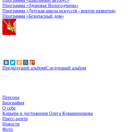
Программа «Школьный автобус»
Программа «Здоровье Вологодчины»
Программа «Детская школа искусств - вектор развития»
Программа «Безопасный дом»
Предыдущий альбом
|
Следующий альбом
Персона
Биография
О себе
Карьера и достижения Олега Кувшинникова
Пресс-центр
Новости
Фото