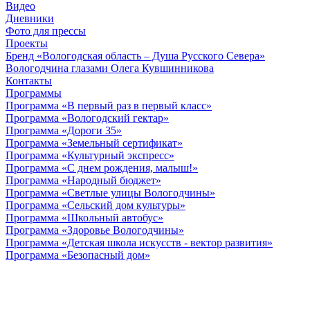
Видео
Дневники
Фото для прессы
Проекты
Бренд «Вологодская область – Душа Русского Севера»
Вологодчина глазами Олега Кувшинникова
Контакты
Программы
Программа «В первый раз в первый класс»
Программа «Вологодский гектар»
Программа «Дороги 35»
Программа «Земельный сертификат»
Программа «Культурный экспресс»
Программа «С днем рождения, малыш!»
Программа «Народный бюджет»
Программа «Светлые улицы Вологодчины»
Программа «Сельский дом культуры»
Программа «Школьный автобус»
Программа «Здоровье Вологодчины»
Программа «Детская школа искусств - вектор развития»
Программа «Безопасный дом»