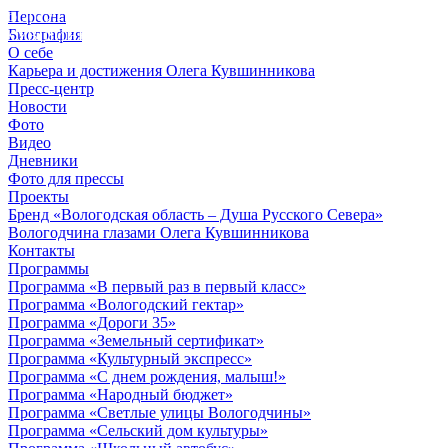
Персона
© 2012 - 2023,
Биография
КУВШИННИКОВ О.А.
О себе
Карьера и достижения Олега Кувшинникова
Пресс-центр
Новости
Фото
Видео
Дневники
Фото для прессы
Проекты
Бренд «Вологодская область – Душа Русского Севера»
Вологодчина глазами Олега Кувшинникова
Контакты
Программы
Программа «В первый раз в первый класс»
Программа «Вологодский гектар»
Программа «Дороги 35»
Программа «Земельный сертификат»
Программа «Культурный экспресс»
Программа «С днем рождения, малыш!»
Программа «Народный бюджет»
Программа «Светлые улицы Вологодчины»
Программа «Сельский дом культуры»