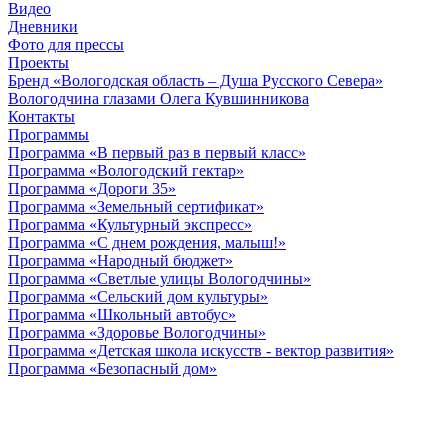
Видео
Дневники
Фото для прессы
Проекты
Бренд «Вологодская область – Душа Русского Севера»
Вологодчина глазами Олега Кувшинникова
Контакты
Программы
Программа «В первый раз в первый класс»
Программа «Вологодский гектар»
Программа «Дороги 35»
Программа «Земельный сертификат»
Программа «Культурный экспресс»
Программа «С днем рождения, малыш!»
Программа «Народный бюджет»
Программа «Светлые улицы Вологодчины»
Программа «Сельский дом культуры»
Программа «Школьный автобус»
Программа «Здоровье Вологодчины»
Программа «Детская школа искусств - вектор развития»
Программа «Безопасный дом»