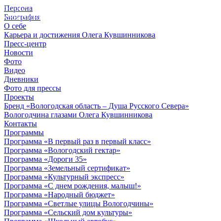
Персона
© 2012 - 2023,
Биография
КУВШИННИКОВ О.А.
О себе
Карьера и достижения Олега Кувшинникова
Пресс-центр
Новости
Фото
Видео
Дневники
Фото для прессы
Проекты
Бренд «Вологодская область – Душа Русского Севера»
Вологодчина глазами Олега Кувшинникова
Контакты
Программы
Программа «В первый раз в первый класс»
Программа «Вологодский гектар»
Программа «Дороги 35»
Программа «Земельный сертификат»
Программа «Культурный экспресс»
Программа «С днем рождения, малыш!»
Программа «Народный бюджет»
Программа «Светлые улицы Вологодчины»
Программа «Сельский дом культуры»