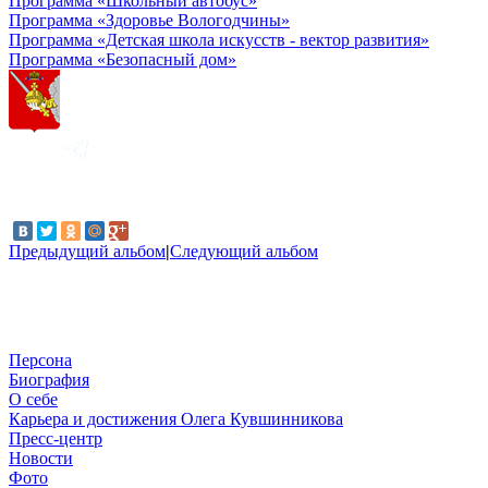
Программа «Школьный автобус»
Программа «Здоровье Вологодчины»
Программа «Детская школа искусств - вектор развития»
Программа «Безопасный дом»
Предыдущий альбом
|
Следующий альбом
Персона
Биография
О себе
Карьера и достижения Олега Кувшинникова
Пресс-центр
Новости
Фото