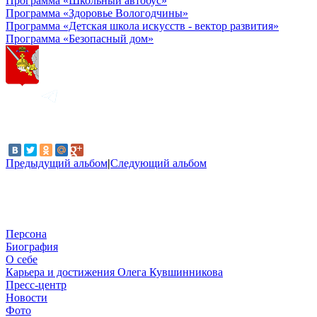
Программа «Школьный автобус»
Программа «Здоровье Вологодчины»
Программа «Детская школа искусств - вектор развития»
Программа «Безопасный дом»
Предыдущий альбом
|
Следующий альбом
Персона
Биография
О себе
Карьера и достижения Олега Кувшинникова
Пресс-центр
Новости
Фото