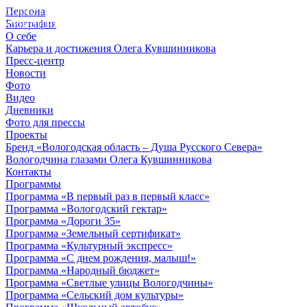
Персона
© 2012 - 2023,
Биография
КУВШИННИКОВ О.А.
О себе
Карьера и достижения Олега Кувшинникова
Пресс-центр
Новости
Фото
Видео
Дневники
Фото для прессы
Проекты
Бренд «Вологодская область – Душа Русского Севера»
Вологодчина глазами Олега Кувшинникова
Контакты
Программы
Программа «В первый раз в первый класс»
Программа «Вологодский гектар»
Программа «Дороги 35»
Программа «Земельный сертификат»
Программа «Культурный экспресс»
Программа «С днем рождения, малыш!»
Программа «Народный бюджет»
Программа «Светлые улицы Вологодчины»
Программа «Сельский дом культуры»