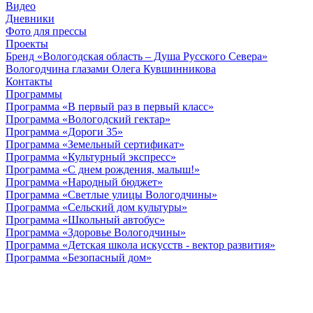
Видео
Дневники
Фото для прессы
Проекты
Бренд «Вологодская область – Душа Русского Севера»
Вологодчина глазами Олега Кувшинникова
Контакты
Программы
Программа «В первый раз в первый класс»
Программа «Вологодский гектар»
Программа «Дороги 35»
Программа «Земельный сертификат»
Программа «Культурный экспресс»
Программа «С днем рождения, малыш!»
Программа «Народный бюджет»
Программа «Светлые улицы Вологодчины»
Программа «Сельский дом культуры»
Программа «Школьный автобус»
Программа «Здоровье Вологодчины»
Программа «Детская школа искусств - вектор развития»
Программа «Безопасный дом»