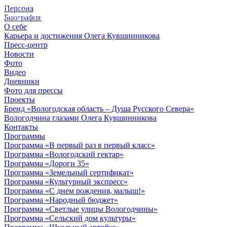
Персона
© 2012 - 2023,
Биография
КУВШИННИКОВ О.А.
О себе
Карьера и достижения Олега Кувшинникова
Пресс-центр
Новости
Фото
Видео
Дневники
Фото для прессы
Проекты
Бренд «Вологодская область – Душа Русского Севера»
Вологодчина глазами Олега Кувшинникова
Контакты
Программы
Программа «В первый раз в первый класс»
Программа «Вологодский гектар»
Программа «Дороги 35»
Программа «Земельный сертификат»
Программа «Культурный экспресс»
Программа «С днем рождения, малыш!»
Программа «Народный бюджет»
Программа «Светлые улицы Вологодчины»
Программа «Сельский дом культуры»