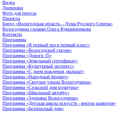
Видео
Дневники
Фото для прессы
Проекты
Бренд «Вологодская область – Душа Русского Севера»
Вологодчина глазами Олега Кувшинникова
Контакты
Программы
Программа «В первый раз в первый класс»
Программа «Вологодский гектар»
Программа «Дороги 35»
Программа «Земельный сертификат»
Программа «Культурный экспресс»
Программа «С днем рождения, малыш!»
Программа «Народный бюджет»
Программа «Светлые улицы Вологодчины»
Программа «Сельский дом культуры»
Программа «Школьный автобус»
Программа «Здоровье Вологодчины»
Программа «Детская школа искусств - вектор развития»
Программа «Безопасный дом»