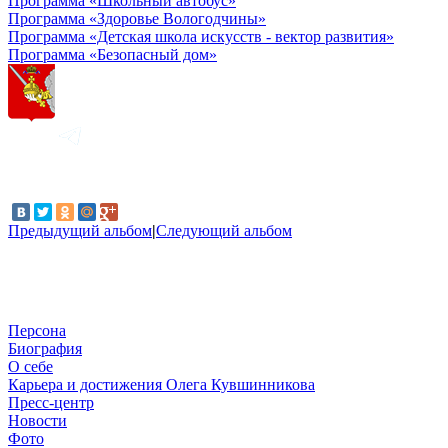
Программа «Школьный автобус»
Программа «Здоровье Вологодчины»
Программа «Детская школа искусств - вектор развития»
Программа «Безопасный дом»
Предыдущий альбом
|
Следующий альбом
Персона
Биография
О себе
Карьера и достижения Олега Кувшинникова
Пресс-центр
Новости
Фото