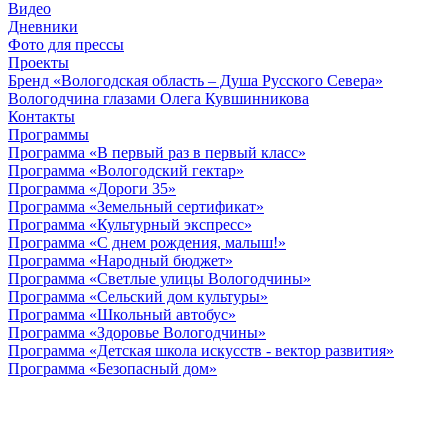
Видео
Дневники
Фото для прессы
Проекты
Бренд «Вологодская область – Душа Русского Севера»
Вологодчина глазами Олега Кувшинникова
Контакты
Программы
Программа «В первый раз в первый класс»
Программа «Вологодский гектар»
Программа «Дороги 35»
Программа «Земельный сертификат»
Программа «Культурный экспресс»
Программа «С днем рождения, малыш!»
Программа «Народный бюджет»
Программа «Светлые улицы Вологодчины»
Программа «Сельский дом культуры»
Программа «Школьный автобус»
Программа «Здоровье Вологодчины»
Программа «Детская школа искусств - вектор развития»
Программа «Безопасный дом»