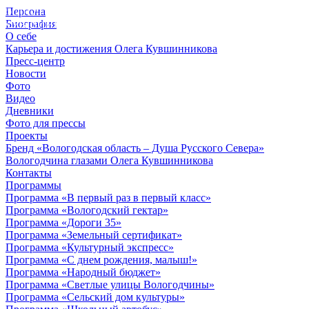
Персона
© 2012 - 2023,
Биография
КУВШИННИКОВ О.А.
О себе
Карьера и достижения Олега Кувшинникова
Пресс-центр
Новости
Фото
Видео
Дневники
Фото для прессы
Проекты
Бренд «Вологодская область – Душа Русского Севера»
Вологодчина глазами Олега Кувшинникова
Контакты
Программы
Программа «В первый раз в первый класс»
Программа «Вологодский гектар»
Программа «Дороги 35»
Программа «Земельный сертификат»
Программа «Культурный экспресс»
Программа «С днем рождения, малыш!»
Программа «Народный бюджет»
Программа «Светлые улицы Вологодчины»
Программа «Сельский дом культуры»