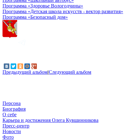
Программа «Школьный автобус»
Программа «Здоровье Вологодчины»
Программа «Детская школа искусств - вектор развития»
Программа «Безопасный дом»
Предыдущий альбом
|
Следующий альбом
Персона
Биография
О себе
Карьера и достижения Олега Кувшинникова
Пресс-центр
Новости
Фото