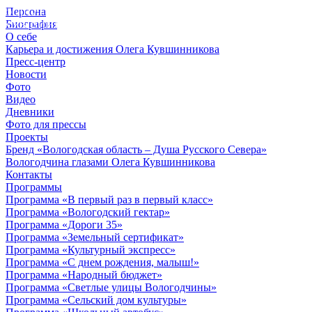
Персона
© 2012 - 2023,
Биография
КУВШИННИКОВ О.А.
О себе
Карьера и достижения Олега Кувшинникова
Пресс-центр
Новости
Фото
Видео
Дневники
Фото для прессы
Проекты
Бренд «Вологодская область – Душа Русского Севера»
Вологодчина глазами Олега Кувшинникова
Контакты
Программы
Программа «В первый раз в первый класс»
Программа «Вологодский гектар»
Программа «Дороги 35»
Программа «Земельный сертификат»
Программа «Культурный экспресс»
Программа «С днем рождения, малыш!»
Программа «Народный бюджет»
Программа «Светлые улицы Вологодчины»
Программа «Сельский дом культуры»