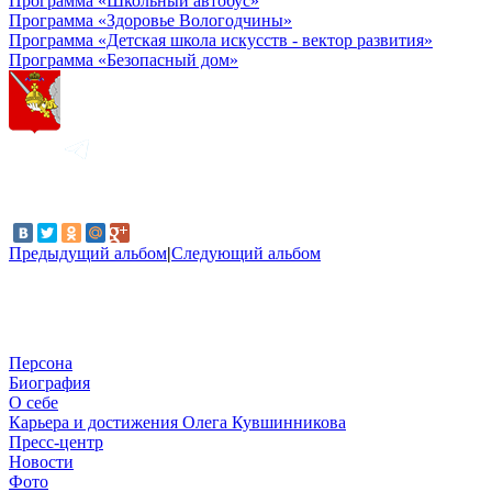
Программа «Школьный автобус»
Программа «Здоровье Вологодчины»
Программа «Детская школа искусств - вектор развития»
Программа «Безопасный дом»
Предыдущий альбом
|
Следующий альбом
Персона
Биография
О себе
Карьера и достижения Олега Кувшинникова
Пресс-центр
Новости
Фото