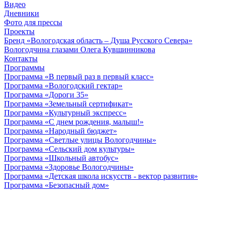
Видео
Дневники
Фото для прессы
Проекты
Бренд «Вологодская область – Душа Русского Севера»
Вологодчина глазами Олега Кувшинникова
Контакты
Программы
Программа «В первый раз в первый класс»
Программа «Вологодский гектар»
Программа «Дороги 35»
Программа «Земельный сертификат»
Программа «Культурный экспресс»
Программа «С днем рождения, малыш!»
Программа «Народный бюджет»
Программа «Светлые улицы Вологодчины»
Программа «Сельский дом культуры»
Программа «Школьный автобус»
Программа «Здоровье Вологодчины»
Программа «Детская школа искусств - вектор развития»
Программа «Безопасный дом»