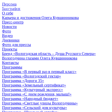
Персона
© 2012 - 2023,
Биография
КУВШИННИКОВ О.А.
О себе
Карьера и достижения Олега Кувшинникова
Пресс-центр
Новости
Фото
Видео
Дневники
Фото для прессы
Проекты
Бренд «Вологодская область – Душа Русского Севера»
Вологодчина глазами Олега Кувшинникова
Контакты
Программы
Программа «В первый раз в первый класс»
Программа «Вологодский гектар»
Программа «Дороги 35»
Программа «Земельный сертификат»
Программа «Культурный экспресс»
Программа «С днем рождения, малыш!»
Программа «Народный бюджет»
Программа «Светлые улицы Вологодчины»
Программа «Сельский дом культуры»