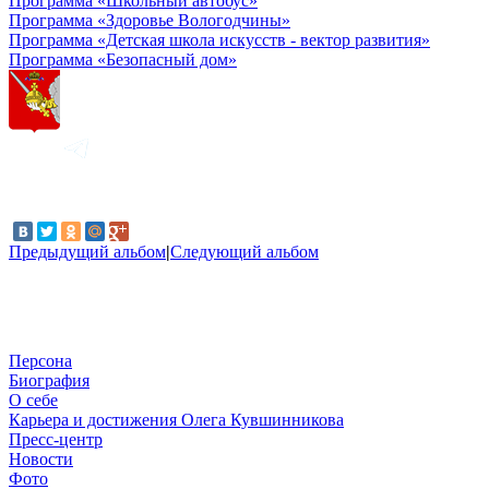
Программа «Школьный автобус»
Программа «Здоровье Вологодчины»
Программа «Детская школа искусств - вектор развития»
Программа «Безопасный дом»
Предыдущий альбом
|
Следующий альбом
Персона
Биография
О себе
Карьера и достижения Олега Кувшинникова
Пресс-центр
Новости
Фото