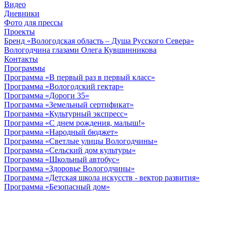
Видео
Дневники
Фото для прессы
Проекты
Бренд «Вологодская область – Душа Русского Севера»
Вологодчина глазами Олега Кувшинникова
Контакты
Программы
Программа «В первый раз в первый класс»
Программа «Вологодский гектар»
Программа «Дороги 35»
Программа «Земельный сертификат»
Программа «Культурный экспресс»
Программа «С днем рождения, малыш!»
Программа «Народный бюджет»
Программа «Светлые улицы Вологодчины»
Программа «Сельский дом культуры»
Программа «Школьный автобус»
Программа «Здоровье Вологодчины»
Программа «Детская школа искусств - вектор развития»
Программа «Безопасный дом»