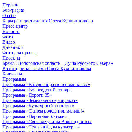
Персона
© 2012 - 2023,
Биография
КУВШИННИКОВ О.А.
О себе
Карьера и достижения Олега Кувшинникова
Пресс-центр
Новости
Фото
Видео
Дневники
Фото для прессы
Проекты
Бренд «Вологодская область – Душа Русского Севера»
Вологодчина глазами Олега Кувшинникова
Контакты
Программы
Программа «В первый раз в первый класс»
Программа «Вологодский гектар»
Программа «Дороги 35»
Программа «Земельный сертификат»
Программа «Культурный экспресс»
Программа «С днем рождения, малыш!»
Программа «Народный бюджет»
Программа «Светлые улицы Вологодчины»
Программа «Сельский дом культуры»