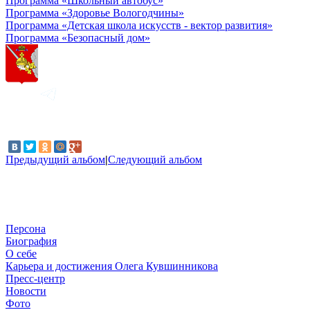
Программа «Школьный автобус»
Программа «Здоровье Вологодчины»
Программа «Детская школа искусств - вектор развития»
Программа «Безопасный дом»
Предыдущий альбом
|
Следующий альбом
Персона
Биография
О себе
Карьера и достижения Олега Кувшинникова
Пресс-центр
Новости
Фото