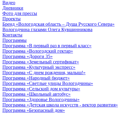
Видео
Дневники
Фото для прессы
Проекты
Бренд «Вологодская область – Душа Русского Севера»
Вологодчина глазами Олега Кувшинникова
Контакты
Программы
Программа «В первый раз в первый класс»
Программа «Вологодский гектар»
Программа «Дороги 35»
Программа «Земельный сертификат»
Программа «Культурный экспресс»
Программа «С днем рождения, малыш!»
Программа «Народный бюджет»
Программа «Светлые улицы Вологодчины»
Программа «Сельский дом культуры»
Программа «Школьный автобус»
Программа «Здоровье Вологодчины»
Программа «Детская школа искусств - вектор развития»
Программа «Безопасный дом»