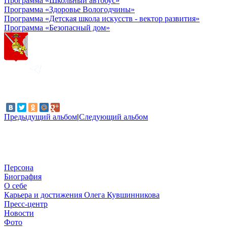
Программа «Школьный автобус»
Программа «Здоровье Вологодчины»
Программа «Детская школа искусств - вектор развития»
Программа «Безопасный дом»
Предыдущий альбом
|
Следующий альбом
Персона
Биография
О себе
Карьера и достижения Олега Кувшинникова
Пресс-центр
Новости
Фото