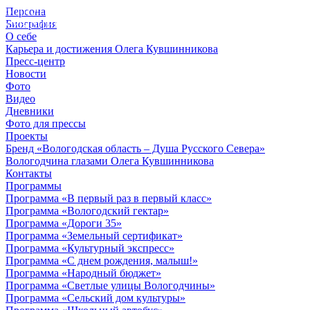
Персона
© 2012 - 2023,
Биография
КУВШИННИКОВ О.А.
О себе
Карьера и достижения Олега Кувшинникова
Пресс-центр
Новости
Фото
Видео
Дневники
Фото для прессы
Проекты
Бренд «Вологодская область – Душа Русского Севера»
Вологодчина глазами Олега Кувшинникова
Контакты
Программы
Программа «В первый раз в первый класс»
Программа «Вологодский гектар»
Программа «Дороги 35»
Программа «Земельный сертификат»
Программа «Культурный экспресс»
Программа «С днем рождения, малыш!»
Программа «Народный бюджет»
Программа «Светлые улицы Вологодчины»
Программа «Сельский дом культуры»